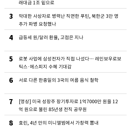
래대금 1조 밑으로
3
막대한 사상자로 병력난 직면한 푸틴, 북한군 3만 명
추가 파병 요청했나
4
급등세 원/달러 환율, 고점은 지나
5
로봇 사업에 삼성전자가 직접 나섰다… 레인보우로보
틱스·에스피지 수혜 기대감
6
서로 다른 한중일의 3국의 여름 음식 철학
7
[영상] 미국 성장주 장기투자로 1억7000만 원을 12
억 원으로 불린 85년생 전직 공무원
8
효린, 4년 만의 미니앨범에서 가창력 뽐내