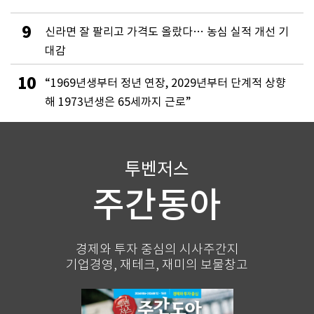
9
신라면 잘 팔리고 가격도 올랐다… 농심 실적 개선 기
대감
10
“1969년생부터 정년 연장, 2029년부터 단계적 상향
해 1973년생은 65세까지 근로”
투벤저스
주간동아
경제와 투자 중심의 시사주간지
기업경영, 재테크, 재미의 보물창고