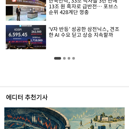
한국전력, 33조 적자를 3년 만에
13조 원 흑자로 급반전… 포브스
순위 428계단 껑충
‘V자 반등’ 성공한 삼전닉스, 견조
한 AI 수요 딛고 상승 지속할까
에디터 추천기사