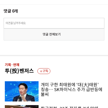
댓글
0
개
의견을 남겨주세요.
댓글 전체보기
기획·연재
투(投)벤저스
구독
개미 구한 최태원에 ‘대(大)태원’
칭송… SK하이닉스 주가 급반등에
불씨