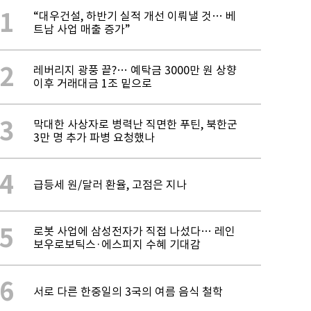
1
“대우건설, 하반기 실적 개선 이뤄낼 것… 베
트남 사업 매출 증가”
2
레버리지 광풍 끝?… 예탁금 3000만 원 상향
이후 거래대금 1조 밑으로
3
막대한 사상자로 병력난 직면한 푸틴, 북한군
3만 명 추가 파병 요청했나
4
급등세 원/달러 환율, 고점은 지나
5
로봇 사업에 삼성전자가 직접 나섰다… 레인
보우로보틱스·에스피지 수혜 기대감
6
서로 다른 한중일의 3국의 여름 음식 철학