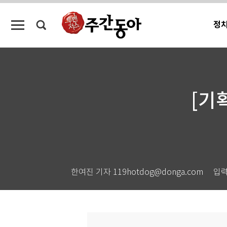
정
[기
한여진 기자 119hotdog@donga.com
입