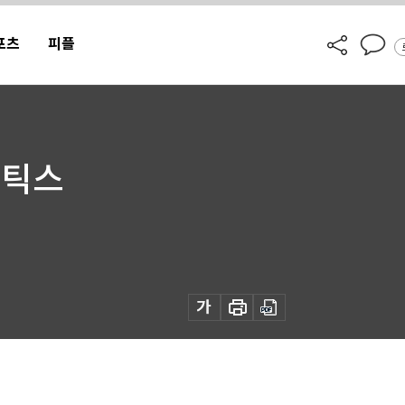
포츠
피플
토틱스