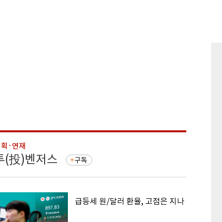
기획·연재
기획·연
투(投)벤저스
돈의 
구독
급등세 원/달러 환율, 고점은 지나