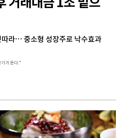
후 거래대금 1조 밑으
잇따라… 중소형 성장주로 낙수효과
기가 돈다.”