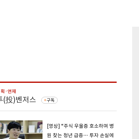
기획·연재
기획·연
투(投)벤저스
돈의 
구독
[영상] “주식 우울증 호소하며 병
원 찾는 청년 급증… 투자 손실에