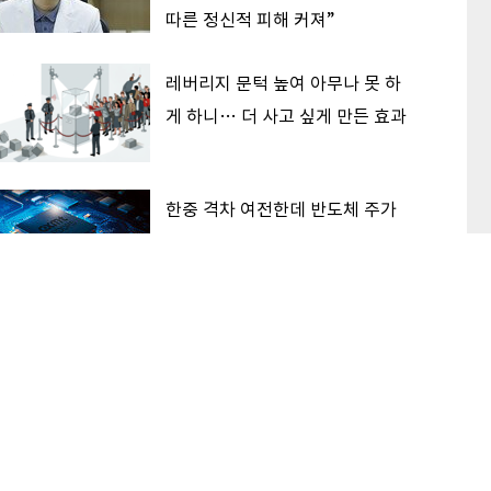
따른 정신적 피해 커져”
레버리지 문턱 높여 아무나 못 하
게 하니… 더 사고 싶게 만든 효과
한중 격차 여전한데 반도체 주가
흔들린 이유… 기술보다 무서운
‘과점 균열’ 공포
이 본 기사
최신기사