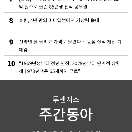
억 원으로 불린 85년생 전직 공무원
8
효린, 4년 만의 미니앨범에서 가창력 뽐내
9
신라면 잘 팔리고 가격도 올랐다… 농심 실적 개선 기
대감
10
“1969년생부터 정년 연장, 2029년부터 단계적 상향
해 1973년생은 65세까지 근로”
투벤저스
주간동아