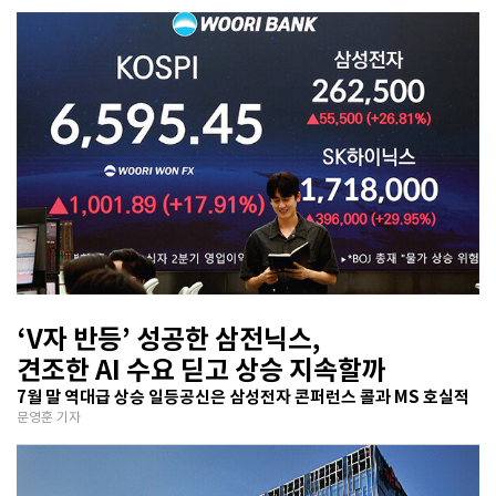
‘V자 반등’ 성공한 삼전닉스,
견조한 AI 수요 딛고 상승 지속할까
7월 말 역대급 상승 일등공신은 삼성전자 콘퍼런스 콜과 MS 호실적
문영훈 기자