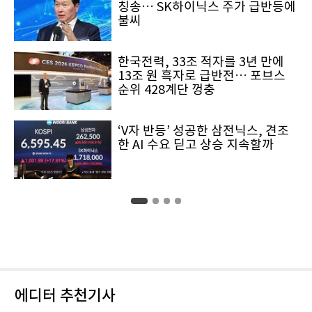
칭송… SK하이닉스 주가 급반등에
불씨
한국전력, 33조 적자를 3년 만에
13조 원 흑자로 급반전… 포브스
순위 428계단 껑충
‘V자 반등’ 성공한 삼전닉스, 견조
한 AI 수요 딛고 상승 지속할까
에디터 추천기사