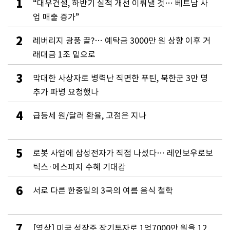
1
“대우건설, 하반기 실적 개선 이뤄낼 것… 베트남 사
업 매출 증가”
2
레버리지 광풍 끝?… 예탁금 3000만 원 상향 이후 거
래대금 1조 밑으로
3
막대한 사상자로 병력난 직면한 푸틴, 북한군 3만 명
추가 파병 요청했나
4
급등세 원/달러 환율, 고점은 지나
5
로봇 사업에 삼성전자가 직접 나섰다… 레인보우로보
틱스·에스피지 수혜 기대감
6
서로 다른 한중일의 3국의 여름 음식 철학
7
[영상] 미국 성장주 장기투자로 1억7000만 원을 12