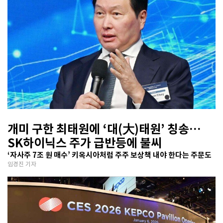
개미 구한 최태원에 ‘대(大)태원’ 칭송…
SK하이닉스 주가 급반등에 불씨
‘자사주 7조 원 매수’ 키옥시아처럼 주주 보상책 내야 한다는 주문도
임경진 기자