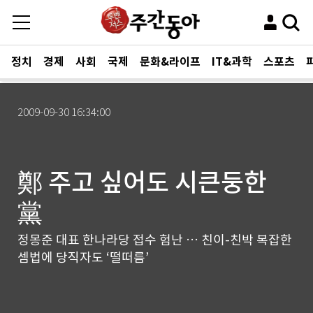
정치
경제
사회
국제
문화&라이프
IT&과학
스포츠
2009-09-30 16:34:00
鄭 주고 싶어도 시큰둥한
黨
정몽준 대표 한나라당 접수 험난 … 친이-친박 복잡한
셈법에 당직자도 ‘떨떠름’