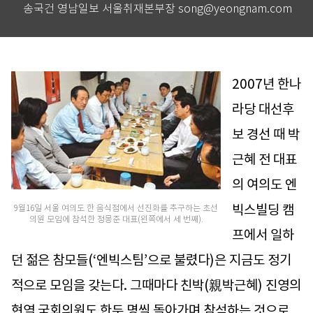
송국건 영남일보 서울취재본부장 song@yeongnam.com
2007년 한나
라당 대선후
보 경선 때 박
근혜 전 대표
의 여의도 엔
빅스빌딩 캠
9월16일 서울 여의도 한 음식점에서 선진화를 추구하는 초선
의원 모임에 참석한 정몽준 대표(왼쪽에서 세 번째).
프에서 일하
던 젊은 참모들(‘엔빅스팀’으로 불렸다)은 지금도 정기
적으로 모임을 갖는다. 그때마다 친박(親박근혜) 진영의
현역 국회의원도 한두 명씩 돌아가며 참석하는 것으로