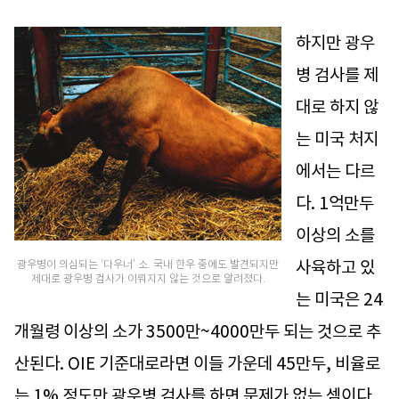
하지만 광우
병 검사를 제
대로 하지 않
는 미국 처지
에서는 다르
다. 1억만두
이상의 소를
사육하고 있
광우병이 의심되는 ‘다우너’ 소. 국내 한우 중에도 발견되지만
제대로 광우병 검사가 이뤄지지 않는 것으로 알려졌다.
는 미국은 24
개월령 이상의 소가 3500만~4000만두 되는 것으로 추
산된다. OIE 기준대로라면 이들 가운데 45만두, 비율로
는 1% 정도만 광우병 검사를 하면 문제가 없는 셈이다.