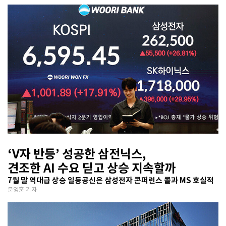
‘V자 반등’ 성공한 삼전닉스,
견조한 AI 수요 딛고 상승 지속할까
7월 말 역대급 상승 일등공신은 삼성전자 콘퍼런스 콜과 MS 호실적
문영훈 기자