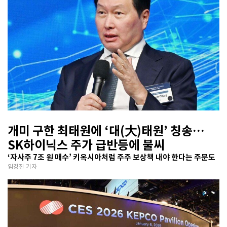
개미 구한 최태원에 ‘대(大)태원’ 칭송…
SK하이닉스 주가 급반등에 불씨
‘자사주 7조 원 매수’ 키옥시아처럼 주주 보상책 내야 한다는 주문도
임경진 기자