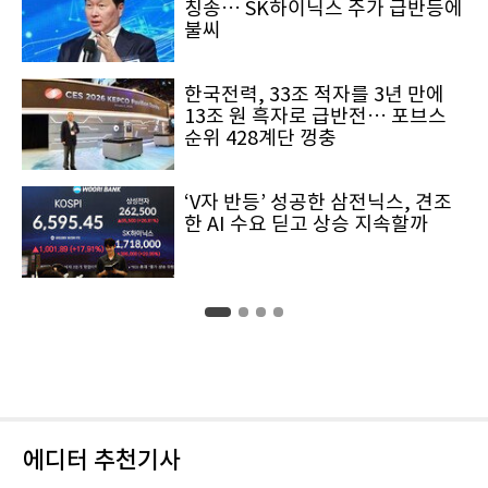
칭송… SK하이닉스 주가 급반등에
불씨
한국전력, 33조 적자를 3년 만에
13조 원 흑자로 급반전… 포브스
순위 428계단 껑충
‘V자 반등’ 성공한 삼전닉스, 견조
한 AI 수요 딛고 상승 지속할까
에디터 추천기사