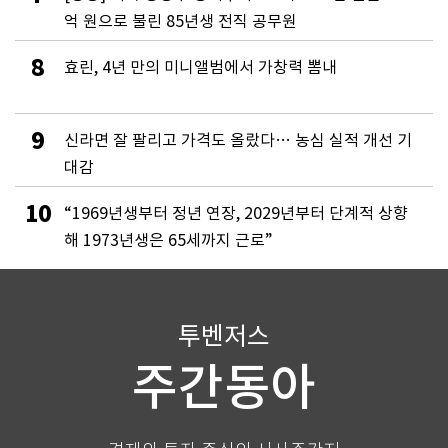
억 원으로 불린 85년생 전직 공무원
8
효린, 4년 만의 미니앨범에서 가창력 뽐내
9
신라면 잘 팔리고 가격도 올랐다… 농심 실적 개선 기
대감
10
“1969년생부터 정년 연장, 2029년부터 단계적 상향
해 1973년생은 65세까지 근로”
투벤저스
주간동아