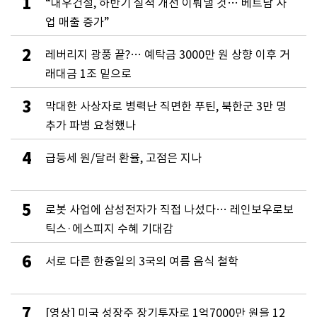
1
“대우건설, 하반기 실적 개선 이뤄낼 것… 베트남 사
업 매출 증가”
2
레버리지 광풍 끝?… 예탁금 3000만 원 상향 이후 거
래대금 1조 밑으로
3
막대한 사상자로 병력난 직면한 푸틴, 북한군 3만 명
추가 파병 요청했나
4
급등세 원/달러 환율, 고점은 지나
5
로봇 사업에 삼성전자가 직접 나섰다… 레인보우로보
틱스·에스피지 수혜 기대감
6
서로 다른 한중일의 3국의 여름 음식 철학
7
[영상] 미국 성장주 장기투자로 1억7000만 원을 12