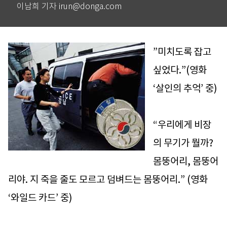
이남희 기자 irun@donga.com
”미치도록 잡고
싶었다.”(영화
‘살인의 추억’ 중)
“우리에게 비장
의 무기가 뭘까?
몸뚱어리, 몸뚱어
리야. 지 죽을 줄도 모르고 덤벼드는 몸뚱어리.” (영화
‘와일드 카드’ 중)