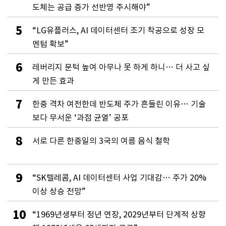
도체는 공급 증가 선반영 주시해야”
5
“LG유플러스, AI 데이터센터 조기 착공으로 성장 모
멘텀 확보”
6
레버리지 문턱 높여 아무나 못 하게 하니… 더 사고 싶
게 만든 효과
7
한중 격차 여전한데 반도체 주가 흔들린 이유… 기술
보다 무서운 ‘과점 균열’ 공포
8
서로 다른 한중일의 3국의 여름 음식 철학
9
“SK텔레콤, AI 데이터센터 사업 기대감… 주가 20%
이상 상승 전망”
10
“1969년생부터 정년 연장, 2029년부터 단계적 상향