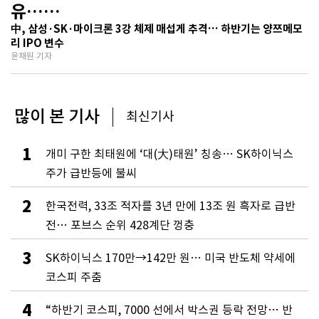
유…
기술보다 무서운 ‘과점 균열’ 공포
中, 삼성·SK·마이크론 3강 체제 매섭게 추격… 하반기는 양쯔메모
리 IPO 변수
윤채원 기자
많이 본 기사
최신기사
1
개미 구한 최태원에 ‘대(大)태원’ 칭송… SK하이닉스
주가 급반등에 불씨
2
한국전력, 33조 적자를 3년 만에 13조 원 흑자로 급반
전… 포브스 순위 428계단 껑충
3
SK하이닉스 170만→142만 원… 미국 반도체 약세에
코스피 주춤
4
“하반기 코스피, 7000 선에서 박스권 등락 전망… 반