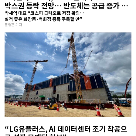
박스권 등락 전망… 반도체는 공급 증가 선
반영 주시해야”
박세익 대표 “코스피 급락으로 저점 확인…
실적 좋은 화장품·백화점 종목 주목할 만”
문영훈 기자
“LG유플러스, AI 데이터센터 조기 착공으