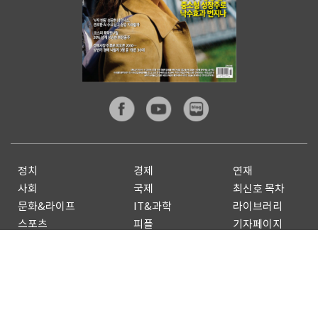
정치
경제
연재
사회
국제
최신호 목차
문화&라이프
IT&과학
라이브러리
스포츠
피플
기자페이지
전체기사
기사제보
구독신청
광고안내