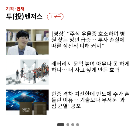
기획·연재
투(投)벤저스
구독
[영상] “주식 우울증 호소하며 병
원 찾는 청년 급증… 투자 손실에
따른 정신적 피해 커져”
레버리지 문턱 높여 아무나 못 하게
하니… 더 사고 싶게 만든 효과
한중 격차 여전한데 반도체 주가 흔
들린 이유… 기술보다 무서운 ‘과
점 균열’ 공포