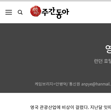
런던 호텔
케임브리지=안병억/ 통신원 anpye@hanmail.
영국 관광산업에 비상이 걸렸다. 지난달 잇