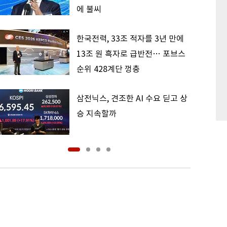
에 불씨
한국전력, 33조 적자를 3년 만에
13조 원 흑자로 급반전… 포브스
순위 428계단 껑충
삼전닉스, 견조한 AI 수요 딛고 상
승 지속할까