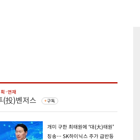
기획·연재
기획·연
투(投)벤저스
돈의 
구독
개미 구한 최태원에 ‘대(大)태원’
칭송… SK하이닉스 주가 급반등