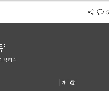
’
 재정 타격