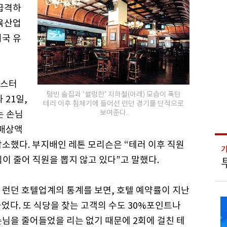
 급격하
교육산업
외국 유
레스터
텅빈 술집과 ‘썰렁한’ 지하철(아래) 모습이 폭탄
 21일,
테러 이후 침체기에 들어선 런던 경기를 단적으로
보여준다.
는 손님
 매상액
 감소했다. 부지배인 레톤 모리슨은 “테러 이후 직원
님이 줄어 직원을 뽑지 않고 있다”고 말했다.
 런던 호텔업계의 통계를 보면, 호텔 예약률이 지난
었다. 또 식당을 찾는 고객의 수도 30%포인트나
님을 줄어들었을 리는 없기 때문에 2회에 걸친 테