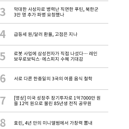
3
막대한 사상자로 병력난 직면한 푸틴, 북한군
3만 명 추가 파병 요청했나
4
급등세 원/달러 환율, 고점은 지나
5
로봇 사업에 삼성전자가 직접 나섰다… 레인
보우로보틱스·에스피지 수혜 기대감
6
서로 다른 한중일의 3국의 여름 음식 철학
7
[영상] 미국 성장주 장기투자로 1억7000만 원
을 12억 원으로 불린 85년생 전직 공무원
8
효린, 4년 만의 미니앨범에서 가창력 뽐내