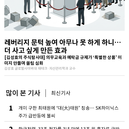
레버리지 문턱 높여 아무나 못 하게 하니…
더 사고 싶게 만든 효과
[김성효의 주식탐사대] 의무교육과 예탁금 규제가 ‘특별한 상품’ 이
미지 만들며 쏠림 심화
김성효 글로벌사이버대 재테크·자산관리학과 교수
많이 본 기사
최신기사
1
개미 구한 최태원에 ‘대(大)태원’ 칭송… SK하이닉스
주가 급반등에 불씨