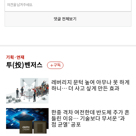
의견을 남겨주세요.
댓글 전체보기
기획·연재
투(投)벤저스
구독
레버리지 문턱 높여 아무나 못 하게
하니… 더 사고 싶게 만든 효과
한중 격차 여전한데 반도체 주가 흔
들린 이유… 기술보다 무서운 ‘과
점 균열’ 공포