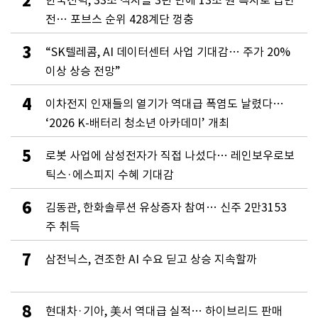
2
한국전력, 33조 적자를 3년 만에 13조 원 흑자로 급반
전… 포브스 순위 428계단 껑충
3
“SK텔레콤, AI 데이터센터 사업 기대감… 주가 20%
이상 상승 전망”
4
이차전지 인재들의 열기가 역대급 폭염도 날렸다…
‘2026 K-배터리 청소년 아카데미’ 개최
5
로봇 사업에 삼성전자가 직접 나섰다… 레인보우로보
틱스·에스피지 수혜 기대감
6
김동관, 한화솔루션 유상증자 참여… 신주 2만3153
주 취득
7
삼전닉스, 견조한 AI 수요 딛고 상승 지속할까
8
현대차·기아, 美서 역대급 실적… 하이브리드 판매