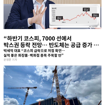
“하반기 코스피, 7000 선에서
박스권 등락 전망… 반도체는 공급 증가 선
반영 주시해야”
박세익 대표 “코스피 급락으로 저점 확인…
실적 좋은 화장품·백화점 종목 주목할 만”
문영훈 기자