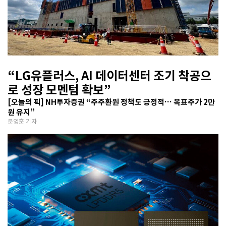
“LG유플러스, AI 데이터센터 조기 착공으
로 성장 모멘텀 확보”
[오늘의 픽] NH투자증권 “주주환원 정책도 긍정적… 목표주가 2만
원 유지”
문영훈 기자