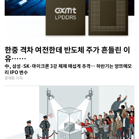
한중 격차 여전한데 반도체 주가 흔들린 이
유…
기술보다 무서운 ‘과점 균열’ 공포
中, 삼성·SK·마이크론 3강 체제 매섭게 추격… 하반기는 양쯔메모
리 IPO 변수
윤채원 기자