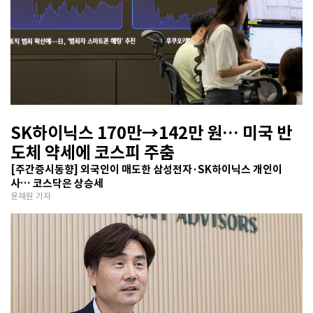
SK하이닉스 170만→142만 원… 미국 반
도체 약세에 코스피 주춤
[주간증시동향] 외국인이 매도한 삼성전자·SK하이닉스 개인이
사… 코스닥은 상승세
윤채원 기자