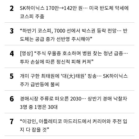
2
SK하이닉스 170만→142만 원… 미국 반도체 약세에
코스피 주춤
3
“하반기 코스피, 7000 선에서 박스권 등락 전망… 반
도체는 공급 증가 선반영 주시해야”
4
[영상] “주식 우울증 호소하며 병원 찾는 청년 급증…
투자 손실에 따른 정신적 피해 커져”
5
개미 구한 최태원에 ‘대(大)태원’ 칭송… SK하이닉스
주가 급반등에 불씨
6
경매시장 주류로 떠오른 2030… 상반기 경매 낙찰자
3명 중 1명은 30대
7
“이강인, 아틀레티코 마드리드에서 커리어와 주전 입
지 다 잡을 것”