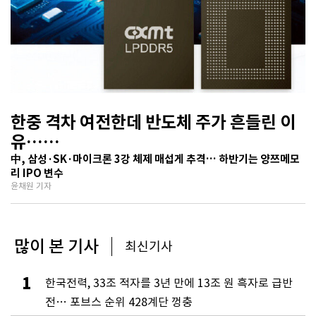
한중 격차 여전한데 반도체 주가 흔들린 이
유…
기술보다 무서운 ‘과점 균열’ 공포
中, 삼성·SK·마이크론 3강 체제 매섭게 추격… 하반기는 양쯔메모
리 IPO 변수
윤채원 기자
많이 본 기사
최신기사
1
한국전력, 33조 적자를 3년 만에 13조 원 흑자로 급반
전… 포브스 순위 428계단 껑충