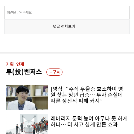
의견을 남겨주세요.
댓글 전체보기
기획·연재
투(投)벤저스
구독
[영상] “주식 우울증 호소하며 병
원 찾는 청년 급증… 투자 손실에
따른 정신적 피해 커져”
레버리지 문턱 높여 아무나 못 하게
하니… 더 사고 싶게 만든 효과