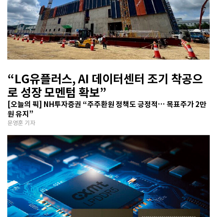
“LG유플러스, AI 데이터센터 조기 착공으
로 성장 모멘텀 확보”
[오늘의 픽] NH투자증권 “주주환원 정책도 긍정적… 목표주가 2만
원 유지”
문영훈 기자