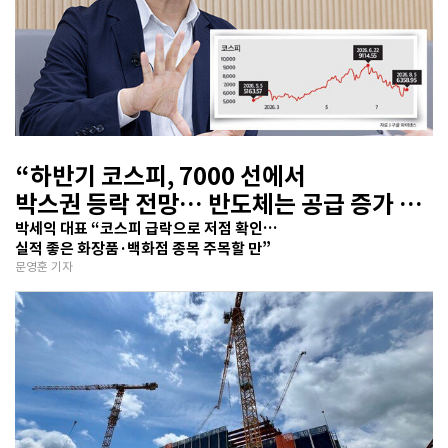
“하반기 코스피, 7000 선에서
박스권 등락 전망… 반도체는 공급 증가 선
반영 주시해야”
박세익 대표 “코스피 급락으로 저점 확인…
실적 좋은 화장품·백화점 종목 주목할 만”
문영훈 기자