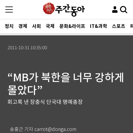
정치
경제
사회
국제
문화&라이프
IT&과학
스포츠
2011-10-31 10:35:00
“MB가 북한을 너무 강하게
몰았다”
회고록 낸 장충식 단국대 명예총장
송홍근 기자 carrot@donga.com