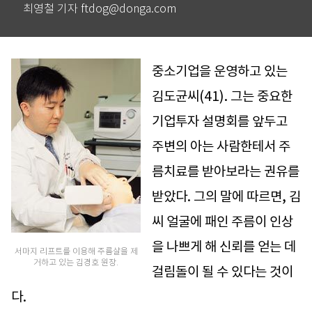
최영철 기자 ftdog@donga.com
중소기업을 운영하고 있는
김도균씨(41). 그는 중요한
기업투자 설명회를 앞두고
주변의 아는 사람한테서 주
름치료를 받아보라는 권유를
받았다. 그의 말에 따르면, 김
씨 얼굴에 패인 주름이 인상
을 나쁘게 해 신뢰를 얻는 데
서마지 리프트를 이용해 주름살을 제
거하고 있는 김경호 원장.
걸림돌이 될 수 있다는 것이
다.