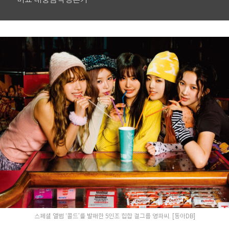
스페셜 앨범 ‘콜드’를 발매한 5인조 힙합 걸그룹 영파씨. [동아DB]