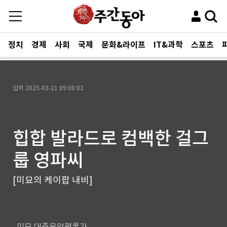
정치
경제
사회
국제
문화&라이프
IT&과학
스포츠
입력
2025-03-11 09:00:02
힙합 발라드로 컴백한 걸그
룹 영파씨
[미묘의 케이팝 내비]
미묘 대중음악평론가