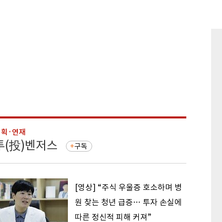
기획·연재
기획·연
투(投)벤저스
돈의 
구독
[영상] “주식 우울증 호소하며 병
원 찾는 청년 급증… 투자 손실에
따른 정신적 피해 커져”