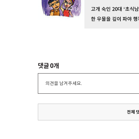
고개 숙인 20대 ‘초식남
한 우물을 깊이 파야 행
댓글
0
개
의견을 남겨주세요.
전체 