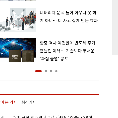
레버리지 문턱 높여 아무나 못 하
게 하니… 더 사고 싶게 만든 효과
한중 격차 여전한데 반도체 주가
흔들린 이유… 기술보다 무서운
‘과점 균열’ 공포
이 본 기사
최신기사
개미 구한 최태원에 ‘대(大)태원’ 칭송… SK하