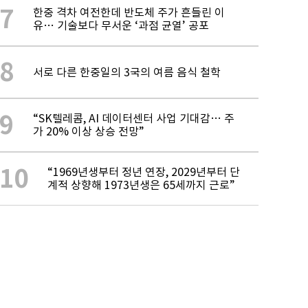
7
한중 격차 여전한데 반도체 주가 흔들린 이
유… 기술보다 무서운 ‘과점 균열’ 공포
8
서로 다른 한중일의 3국의 여름 음식 철학
9
“SK텔레콤, AI 데이터센터 사업 기대감… 주
가 20% 이상 상승 전망”
10
“1969년생부터 정년 연장, 2029년부터 단
계적 상향해 1973년생은 65세까지 근로”