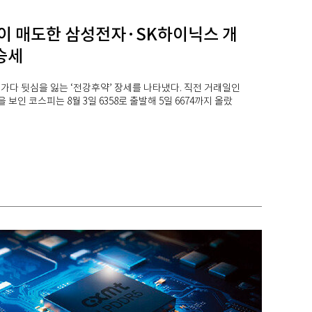
이 매도한 삼성전자·SK하이닉스 개
승세
가다 뒷심을 잃는 ‘전강후약’ 장세를 나타냈다. 직전 거래일인
을 보인 코스피는 8월 3일 6358로 출발해 5일 6674까지 올랐