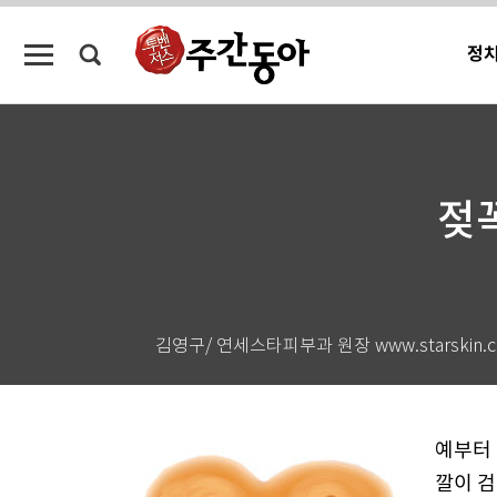
정
젖꼭
김영구/ 연세스타피부과 원장 www.starskin.co
예부터 
깔이 검