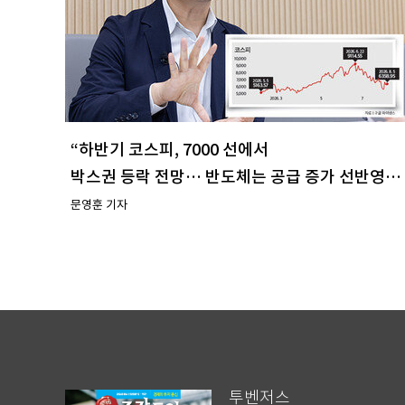
“하반기 코스피, 7000 선에서
박스권 등락 전망… 반도체는 공급 증가 선반영
주시해야”
문영훈 기자
투벤저스