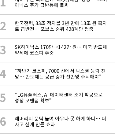
1
이닉스 주가 급반등에 불씨
2
한국전력, 33조 적자를 3년 만에 13조 원 흑자
로 급반전… 포브스 순위 428계단 껑충
3
SK하이닉스 170만→142만 원… 미국 반도체
약세에 코스피 주춤
4
“하반기 코스피, 7000 선에서 박스권 등락 전
망… 반도체는 공급 증가 선반영 주시해야”
5
“LG유플러스, AI 데이터센터 조기 착공으로
성장 모멘텀 확보”
6
레버리지 문턱 높여 아무나 못 하게 하니… 더
사고 싶게 만든 효과