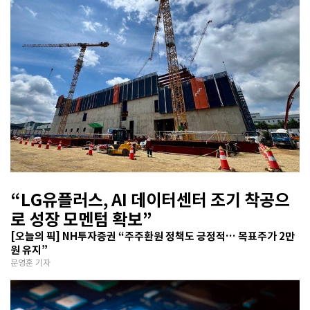
“LG유플러스, AI 데이터센터 조기 착공으
로 성장 모멘텀 확보”
[오늘의 픽] NH투자증권 “주주환원 정책도 긍정적… 목표주가 2만
원 유지”
문영훈 기자