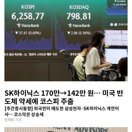
SK하이닉스 170만→142만 원… 미국 반
도체 약세에 코스피 주춤
[주간증시동향] 외국인이 매도한 삼성전자·SK하이닉스 개인이
사… 코스닥은 상승세
윤채원 기자