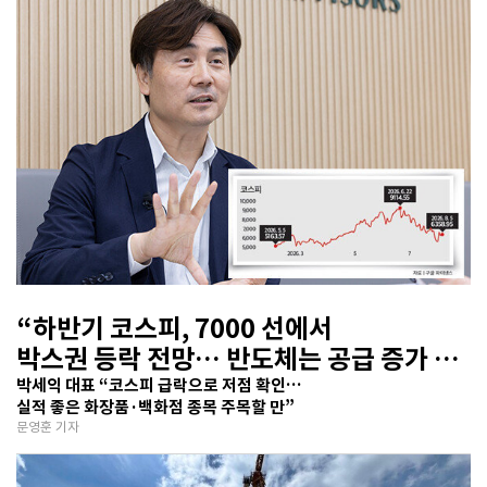
“하반기 코스피, 7000 선에서
박스권 등락 전망… 반도체는 공급 증가 선
반영 주시해야”
박세익 대표 “코스피 급락으로 저점 확인…
실적 좋은 화장품·백화점 종목 주목할 만”
문영훈 기자