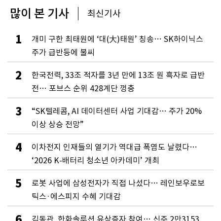
많이 본 기사
최신기사
1
개미 구한 최태원에 ‘대(大)태원’ 칭송… SK하이닉스
주가 급반등에 불씨
2
한국전력, 33조 적자를 3년 만에 13조 원 흑자로 급반
전… 포브스 순위 428계단 껑충
3
“SK텔레콤, AI 데이터센터 사업 기대감… 주가 20%
이상 상승 전망”
4
이차전지 인재들의 열기가 역대급 폭염도 날렸다…
‘2026 K-배터리 청소년 아카데미’ 개최
5
로봇 사업에 삼성전자가 직접 나섰다… 레인보우로보
틱스·에스피지 수혜 기대감
6
김동관, 한화솔루션 유상증자 참여… 신주 2만3153