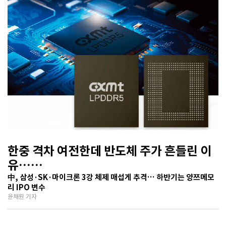
한중 격차 여전한데 반도체 주가 흔들린 이
유…
기술보다 무서운 ‘과점 균열’ 공포
中, 삼성·SK·마이크론 3강 체제 매섭게 추격… 하반기는 양쯔메모
리 IPO 변수
윤채원 기자