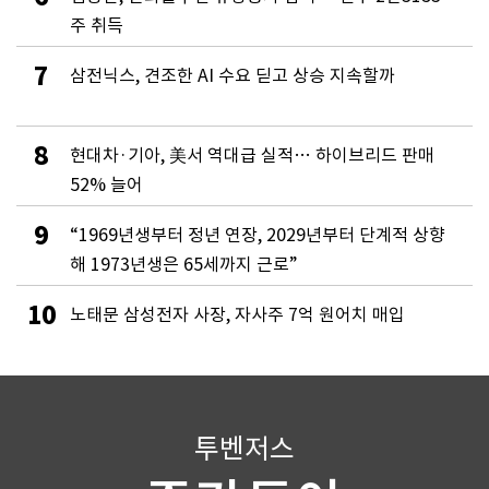
주 취득
7
삼전닉스, 견조한 AI 수요 딛고 상승 지속할까
8
현대차·기아, 美서 역대급 실적… 하이브리드 판매
52% 늘어
9
“1969년생부터 정년 연장, 2029년부터 단계적 상향
해 1973년생은 65세까지 근로”
10
노태문 삼성전자 사장, 자사주 7억 원어치 매입
투벤저스