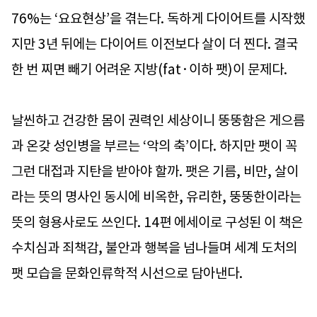
76%는 ‘요요현상’을 겪는다. 독하게 다이어트를 시작했
지만 3년 뒤에는 다이어트 이전보다 살이 더 찐다. 결국
한 번 찌면 빼기 어려운 지방(fat·이하 팻)이 문제다.
날씬하고 건강한 몸이 권력인 세상이니 뚱뚱함은 게으름
과 온갖 성인병을 부르는 ‘악의 축’이다. 하지만 팻이 꼭
그런 대접과 지탄을 받아야 할까. 팻은 기름, 비만, 살이
라는 뜻의 명사인 동시에 비옥한, 유리한, 뚱뚱한이라는
뜻의 형용사로도 쓰인다. 14편 에세이로 구성된 이 책은
수치심과 죄책감, 불안과 행복을 넘나들며 세계 도처의
팻 모습을 문화인류학적 시선으로 담아낸다.