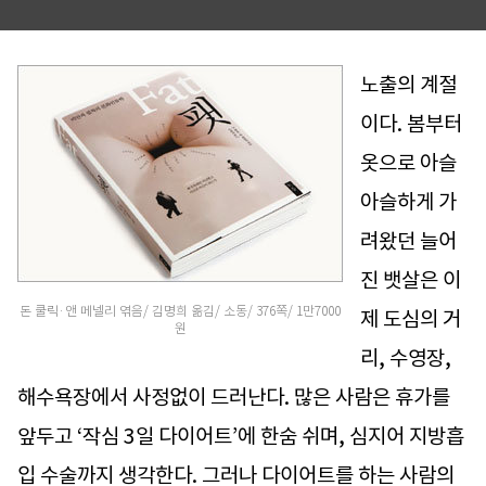
노출의 계절
이다. 봄부터
옷으로 아슬
아슬하게 가
려왔던 늘어
진 뱃살은 이
돈 쿨릭·앤 메넬리 엮음/ 김명희 옮김/ 소동/ 376쪽/ 1만7000
제 도심의 거
원
리, 수영장,
해수욕장에서 사정없이 드러난다. 많은 사람은 휴가를
앞두고 ‘작심 3일 다이어트’에 한숨 쉬며, 심지어 지방흡
입 수술까지 생각한다. 그러나 다이어트를 하는 사람의