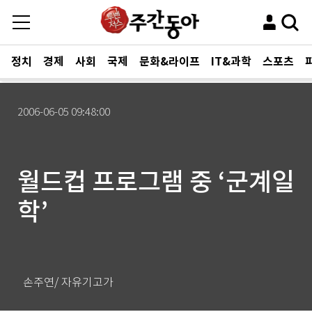
정치
경제
사회
국제
문화&라이프
IT&과학
스포츠
2006-06-05 09:48:00
월드컵 프로그램 중 ‘군계일
학’
손주연/ 자유기고가