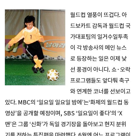
월드컵 열풍이 뜨겁다. 아
드보카트 감독과 월드컵 국
가대표팀의 일거수일투족
이 각 방송사의 메인 뉴스
로 등장하는 일은 이제 낯
선 풍경이 아니다. 쇼·오락
프로그램들도 앞다퉈 축구
와 연계한 코너를 선보이고
있다. MBC의 ‘일요일 일요일 밤에’는‘화제의 월드컵 동
영상’을 공개할 예정이며, SBS ‘일요일이 좋다’의 ‘X
맨’은 그룹 ‘신화’가 독일 경기장을 돌아보고 현지 분위
기를 전하는 특집편을 마련했다. 6월엔 어느 프로그램이