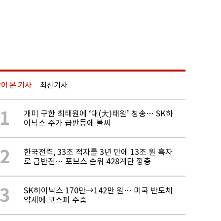
이 본 기사
최신기사
1
개미 구한 최태원에 ‘대(大)태원’ 칭송… SK하
이닉스 주가 급반등에 불씨
2
한국전력, 33조 적자를 3년 만에 13조 원 흑자
로 급반전… 포브스 순위 428계단 껑충
3
SK하이닉스 170만→142만 원… 미국 반도체
약세에 코스피 주춤