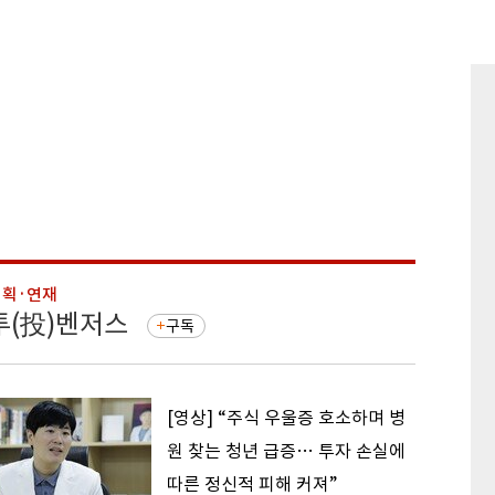
기획·연재
기획·연
투(投)벤저스
돈의 
구독
[영상] “주식 우울증 호소하며 병
원 찾는 청년 급증… 투자 손실에
따른 정신적 피해 커져”