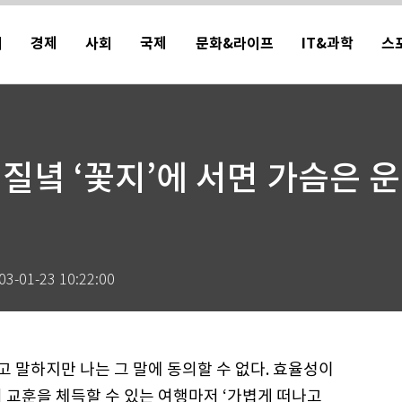
치
경제
사회
국제
문화&라이프
IT&과학
스
질녘 ‘꽃지’에 서면 가슴은 
03-01-23 10:22:00
고 말하지만 나는 그 말에 동의할 수 없다. 효율성이
 교훈을 체득할 수 있는 여행마저 ‘가볍게 떠나고