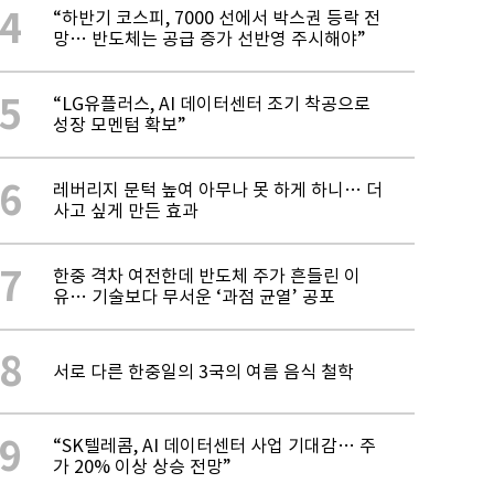
4
“하반기 코스피, 7000 선에서 박스권 등락 전
망… 반도체는 공급 증가 선반영 주시해야”
5
“LG유플러스, AI 데이터센터 조기 착공으로
성장 모멘텀 확보”
6
레버리지 문턱 높여 아무나 못 하게 하니… 더
사고 싶게 만든 효과
7
한중 격차 여전한데 반도체 주가 흔들린 이
유… 기술보다 무서운 ‘과점 균열’ 공포
8
서로 다른 한중일의 3국의 여름 음식 철학
9
“SK텔레콤, AI 데이터센터 사업 기대감… 주
가 20% 이상 상승 전망”