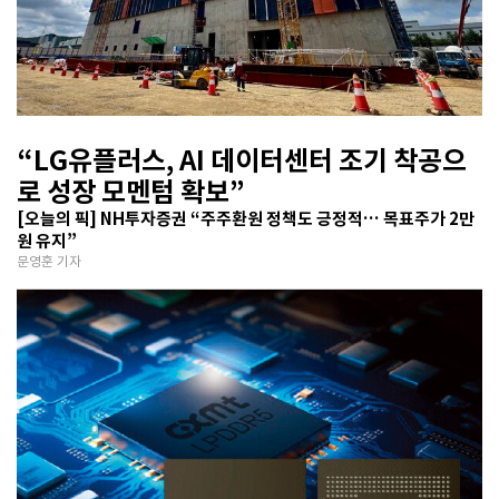
“LG유플러스, AI 데이터센터 조기 착공으
로 성장 모멘텀 확보”
[오늘의 픽] NH투자증권 “주주환원 정책도 긍정적… 목표주가 2만
원 유지”
문영훈 기자