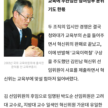
교육에 무관심한 참여정부 분위
기도 한몫
두 조직의 입시안 경쟁은 결국
청와대가 교육부의 손을 들어주
면서 혁신위의 완패로 끝났고,
이에 반발해 ‘교육이력철’ 구상
을 주도했던 김민남 혁신위 선
2003년 국회 교육위원회에 출석한
윤덕홍 전 교육부총리.
임위원이 사표를 제출하면서 혁
신위는 교육부에 맞설 힘마저 잃어버렸다.
김 선임위원의 후임으로 임명된 박도순 선임위원은 고려
대 교수로, 지방대 교수 일색인 혁신위원 가운데 유일한