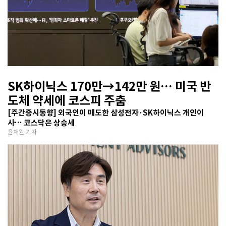
SK하이닉스 170만→142만 원… 미국 반
도체 약세에 코스피 주춤
[주간증시동향] 외국인이 매도한 삼성전자·SK하이닉스 개인이
사… 코스닥은 상승세
윤채원 기자