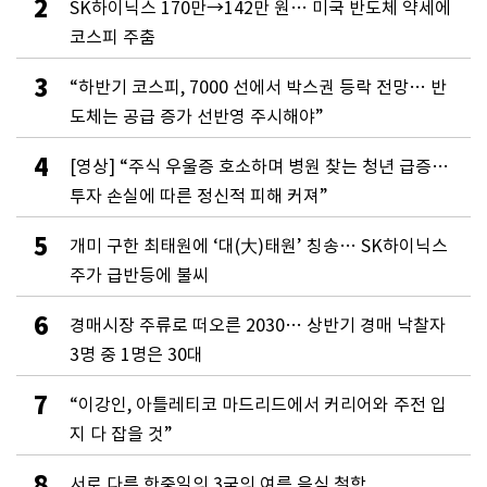
2
SK하이닉스 170만→142만 원… 미국 반도체 약세에
코스피 주춤
3
“하반기 코스피, 7000 선에서 박스권 등락 전망… 반
도체는 공급 증가 선반영 주시해야”
4
[영상] “주식 우울증 호소하며 병원 찾는 청년 급증…
투자 손실에 따른 정신적 피해 커져”
5
개미 구한 최태원에 ‘대(大)태원’ 칭송… SK하이닉스
주가 급반등에 불씨
6
경매시장 주류로 떠오른 2030… 상반기 경매 낙찰자
3명 중 1명은 30대
7
“이강인, 아틀레티코 마드리드에서 커리어와 주전 입
지 다 잡을 것”
8
서로 다른 한중일의 3국의 여름 음식 철학