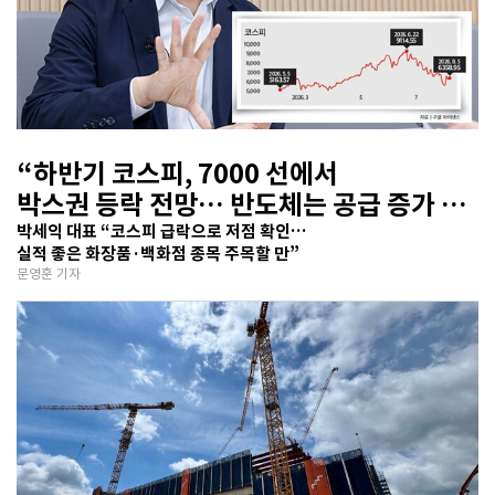
“하반기 코스피, 7000 선에서
박스권 등락 전망… 반도체는 공급 증가 선
반영 주시해야”
박세익 대표 “코스피 급락으로 저점 확인…
실적 좋은 화장품·백화점 종목 주목할 만”
문영훈 기자