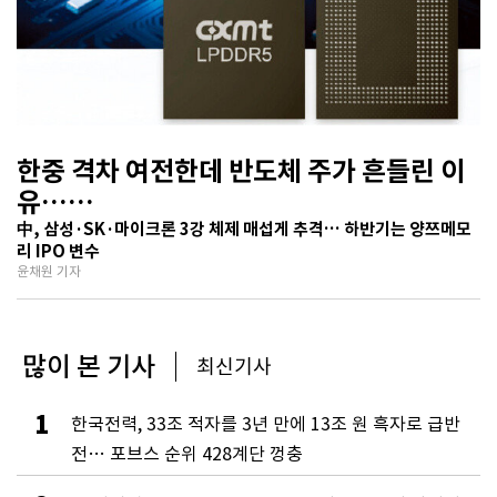
한중 격차 여전한데 반도체 주가 흔들린 이
유…
기술보다 무서운 ‘과점 균열’ 공포
中, 삼성·SK·마이크론 3강 체제 매섭게 추격… 하반기는 양쯔메모
리 IPO 변수
윤채원 기자
많이 본 기사
최신기사
1
한국전력, 33조 적자를 3년 만에 13조 원 흑자로 급반
전… 포브스 순위 428계단 껑충