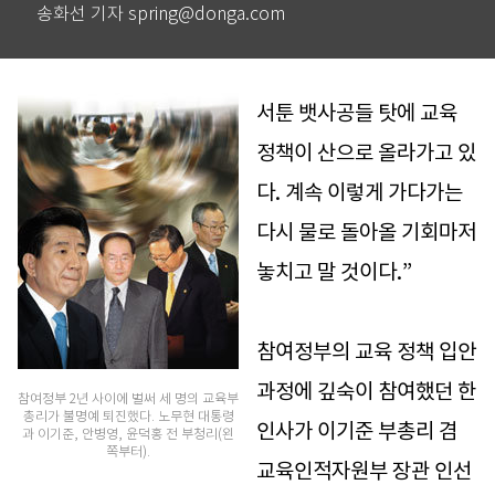
송화선 기자 spring@donga.com
서툰 뱃사공들 탓에 교육
정책이 산으로 올라가고 있
다. 계속 이렇게 가다가는
다시 물로 돌아올 기회마저
놓치고 말 것이다.”
참여정부의 교육 정책 입안
과정에 깊숙이 참여했던 한
참여정부 2년 사이에 벌써 세 명의 교육부
총리가 불명예 퇴진했다. 노무현 대통령
인사가 이기준 부총리 겸
과 이기준, 안병영, 윤덕홍 전 부청리(왼
쪽부터).
교육인적자원부 장관 인선