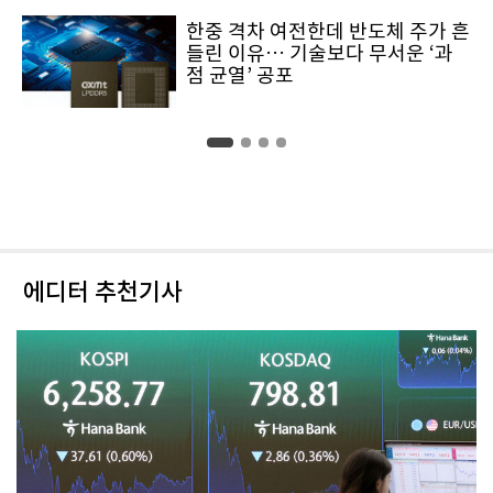
한중 격차 여전한데 반도체 주가 흔
들린 이유… 기술보다 무서운 ‘과
점 균열’ 공포
에디터 추천기사