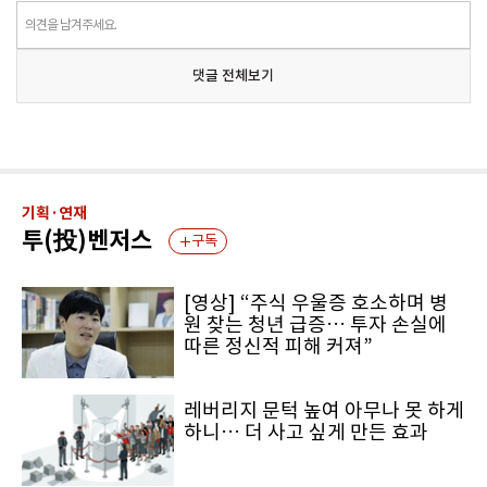
의견을 남겨주세요.
댓글 전체보기
기획·연재
투(投)벤저스
구독
[영상] “주식 우울증 호소하며 병
원 찾는 청년 급증… 투자 손실에
따른 정신적 피해 커져”
레버리지 문턱 높여 아무나 못 하게
하니… 더 사고 싶게 만든 효과