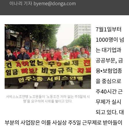
이나리 기자 byeme@donga.com
7월1일부터
1000명이 넘
는 대기업과
공공부문, 금
융•보험업종
을 중심으로
주40시간 근
서비스노조연맹 노조원들이 ‘노동조건 저하 없는 주5일제 시
무제가 실시
행’을 요구하며 시위를 벌이고 있다.
되고 있다. 대
부분의 사업장은 이를 사실상 주5일 근무제로 받아들이