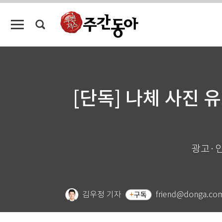
[단독] 나체 사진 
광고·인
김우정 기자
friend@donga.co
구독