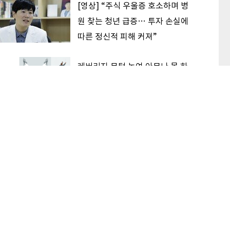
[영상] “주식 우울증 호소하며 병
원 찾는 청년 급증… 투자 손실에
따른 정신적 피해 커져”
레버리지 문턱 높여 아무나 못 하
게 하니… 더 사고 싶게 만든 효과
한중 격차 여전한데 반도체 주가
흔들린 이유… 기술보다 무서운
‘과점 균열’ 공포