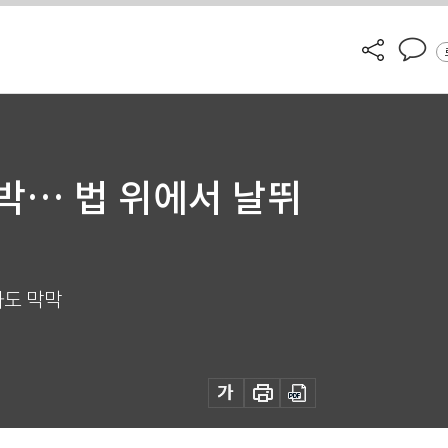
압박… 법 위에서 날뛰
사도 막막