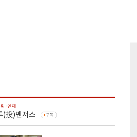
기획·연재
기획·연
투(投)벤저스
돈의 
구독