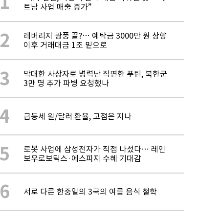
1
트남 사업 매출 증가”
2
레버리지 광풍 끝?… 예탁금 3000만 원 상향
이후 거래대금 1조 밑으로
3
막대한 사상자로 병력난 직면한 푸틴, 북한군
3만 명 추가 파병 요청했나
4
급등세 원/달러 환율, 고점은 지나
5
로봇 사업에 삼성전자가 직접 나섰다… 레인
보우로보틱스·에스피지 수혜 기대감
6
서로 다른 한중일의 3국의 여름 음식 철학