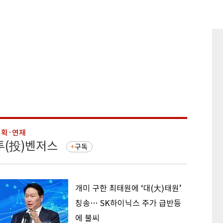
기획·연재
기획·연
투(投)벤저스
돈의 
구독
개미 구한 최태원에 ‘대(大)태원’
칭송… SK하이닉스 주가 급반등
에 불씨