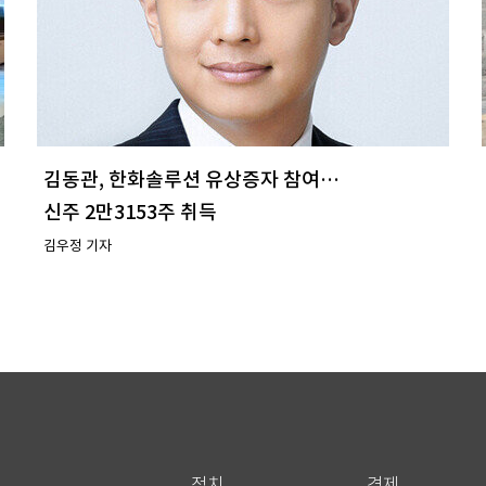
김동관, 한화솔루션 유상증자 참여…
신주 2만3153주 취득
김우정 기자
정치
경제