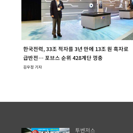
한국전력, 33조 적자를 3년 만에 13조 원 흑자로
급반전… 포브스 순위 428계단 껑충
김우정 기자
투벤저스