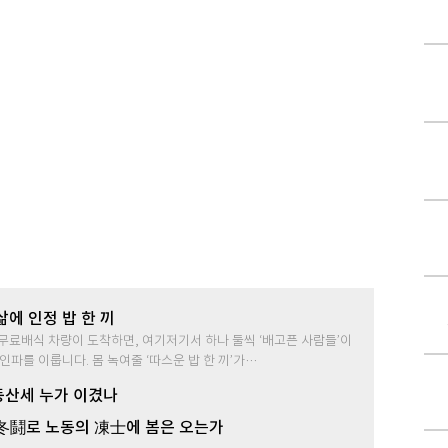
삶에 인정 밥 한 끼
. 무료배식 차량이 도착하면, 여기저기서 하나 둘씩 ‘배고픈 사람들’이
인파를 이룹니다. 몸 녹여줄 ‘따스운 밥 한 끼’가…
산세 누가 이겼나
冬鬪로 노동의 凍士에 봄은 오는가