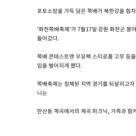
포토소망을 가득 담은 쪽배가 북한강을 힘차
‘화천쪽배축제’가 7월17일 강원 화천군 붕
들어갔다.
쪽배 콘테스트엔 우유팩 스티로폼 고무 등을
입을 벌어지게 했다.
쪽배축제는 침체된 지역 경기를 되살리고자 
니는
만산동 계곡에서의 계곡 피크닉, 가족과 함