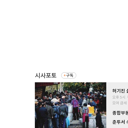
시사포토
구독
허기진 
오후 5시
모여 금세 
종합부동
춘투서 