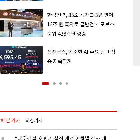
한국전력, 33조 적자를 3년 만에
13조 원 흑자로 급반전… 포브스
순위 428계단 껑충
삼전닉스, 견조한 AI 수요 딛고 상
승 지속할까
이 본 기사
최신기사
“대우건설, 하반기 실적 개선 이뤄낼 것… 베