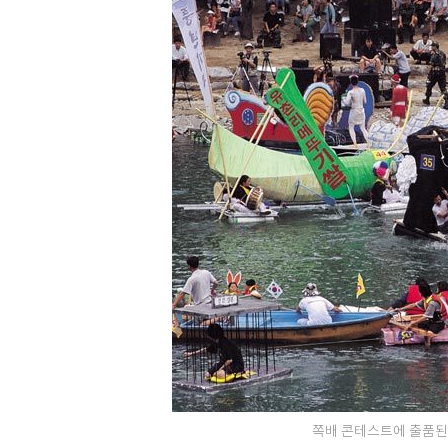
쪽배 콘테스트에 출품된