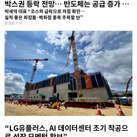
박스권 등락 전망… 반도체는 공급 증가 선
반영 주시해야”
박세익 대표 “코스피 급락으로 저점 확인…
실적 좋은 화장품·백화점 종목 주목할 만”
문영훈 기자
“LG유플러스, AI 데이터센터 조기 착공으
로 성장 모멘텀 확보”