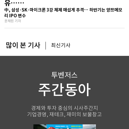
유…
기술보다 무서운 ‘과점 균열’ 공포
中, 삼성·SK·마이크론 3강 체제 매섭게 추격… 하반기는 양쯔메모
리 IPO 변수
윤채원 기자
많이 본 기사
최신기사
투벤저스
주간동아
경제와 투자 중심의 시사주간지
기업경영, 재테크, 재미의 보물창고