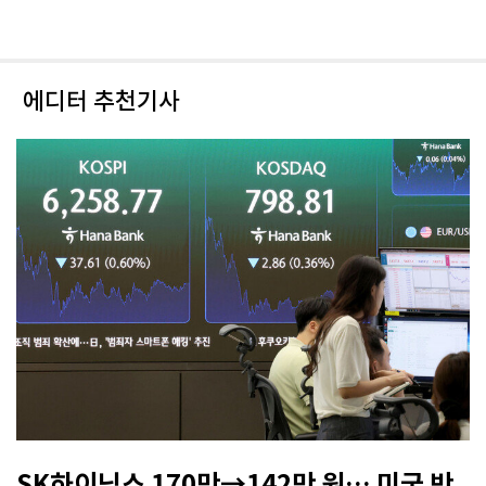
에디터 추천기사
SK하이닉스 170만→142만 원… 미국 반