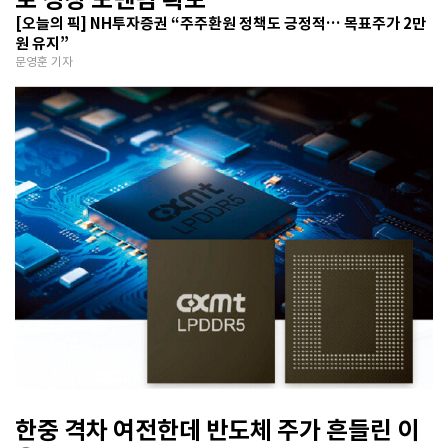
[오늘의 픽] NH투자증권 “주주환원 정책도 긍정적… 목표주가 2만
원 유지”
문영훈 기자
한중 격차 여전한데 반도체 주가 흔들린 이