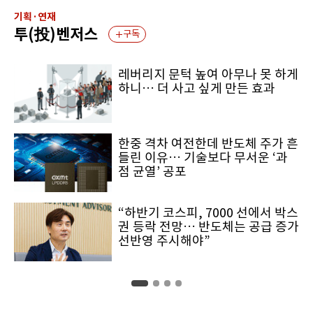
기획·연재
투(投)벤저스
구독
레버리지 문턱 높여 아무나 못 하게
하니… 더 사고 싶게 만든 효과
한중 격차 여전한데 반도체 주가 흔
들린 이유… 기술보다 무서운 ‘과
점 균열’ 공포
“하반기 코스피, 7000 선에서 박스
권 등락 전망… 반도체는 공급 증가
선반영 주시해야”