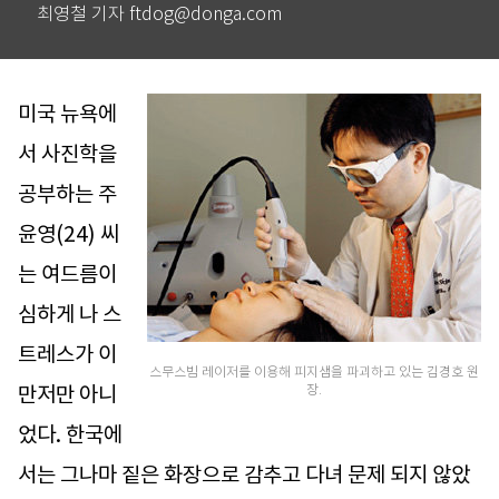
최영철 기자 ftdog@donga.com
미국 뉴욕에
서 사진학을
공부하는 주
윤영(24) 씨
는 여드름이
심하게 나 스
트레스가 이
스무스빔 레이저를 이용해 피지샘을 파괴하고 있는 김경호 원
만저만 아니
장.
었다. 한국에
서는 그나마 짙은 화장으로 감추고 다녀 문제 되지 않았