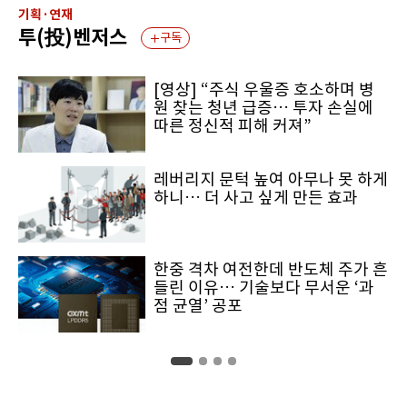
기획·연재
투(投)벤저스
구독
[영상] “주식 우울증 호소하며 병
원 찾는 청년 급증… 투자 손실에
따른 정신적 피해 커져”
레버리지 문턱 높여 아무나 못 하게
하니… 더 사고 싶게 만든 효과
한중 격차 여전한데 반도체 주가 흔
들린 이유… 기술보다 무서운 ‘과
점 균열’ 공포