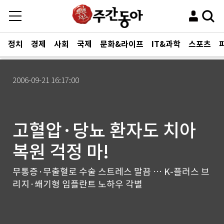
정치
경제
사회
국제
문화&라이프
IT&과학
스포츠
2006-09-21 16:17:00
고혈압·당뇨 환자도 치아
복원 걱정 마!
무통증·무출혈로 수술 스트레스 말끔 … K-플러스 브
리지·쐐기형 임플란트 노하우 각별