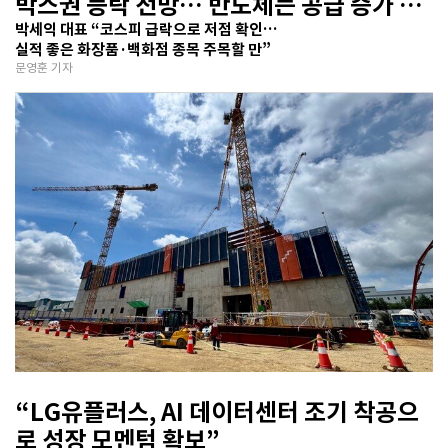
박스권 등락 전망… 반도체는 공급 증가 선
반영 주시해야”
박세익 대표 “코스피 급락으로 저점 확인…
실적 좋은 화장품·백화점 종목 주목할 만”
문영훈 기자
“LG유플러스, AI 데이터센터 조기 착공으
로 성장 모멘텀 확보”