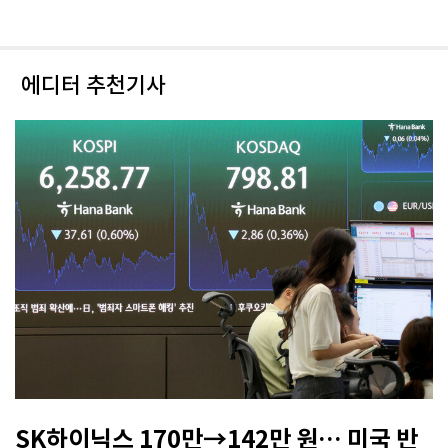
에디터 추천기사
SK하이닉스 170만→142만 원… 미국 반