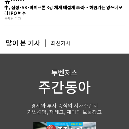
유…
기술보다 무서운 ‘과점 균열’ 공포
中, 삼성·SK·마이크론 3강 체제 매섭게 추격… 하반기는 양쯔메모
리 IPO 변수
윤채원 기자
많이 본 기사
최신기사
투벤저스
주간동아
경제와 투자 중심의 시사주간지
기업경영, 재테크, 재미의 보물창고