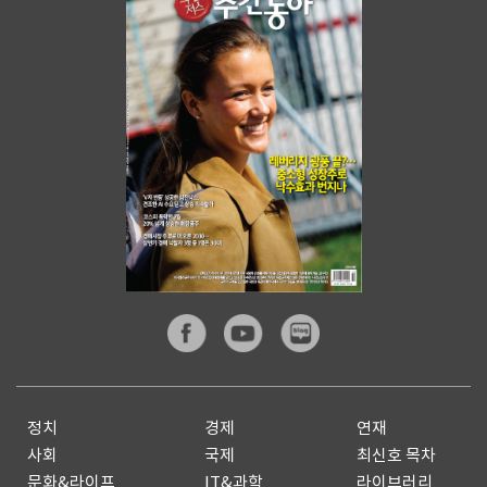
정치
경제
연재
사회
국제
최신호 목차
문화&라이프
IT&과학
라이브러리