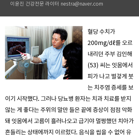
이윤진 건강전문 라이터 nestra@naver.com
혈당 수치가
200mg/dℓ를 오르
내리던 주부 김인해
(53) 씨는 잇몸에서
피가 나고 벌겋게 붓
는 치주염 증세를 보
이기 시작했다. 그러나 당뇨병 환자는 치과 치료를 받지
않는 게 좋다는 주위의 말만 들은 끝에 증상이 점점 악화
돼 잇몸에서 고름이 흘러나오고 급기야 멀쩡했던 치아가
흔들리는 상태에까지 이르렀다. 음식을 씹을 수 없어 유