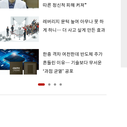
따른 정신적 피해 커져”
레버리지 문턱 높여 아무나 못 하
게 하니… 더 사고 싶게 만든 효과
한중 격차 여전한데 반도체 주가
흔들린 이유… 기술보다 무서운
‘과점 균열’ 공포