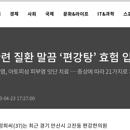
치
경제
사회
국제
문화&라이프
IT&과학
스
관련 질환 말끔 ‘편강탕’ 효험 
염, 아토피성 피부염 잇단 치료 … 증상에 따라 21가지로 
3-04-23 17:27:00
정희씨(37)는 최근 경기 안산시 고잔동 편강한의원