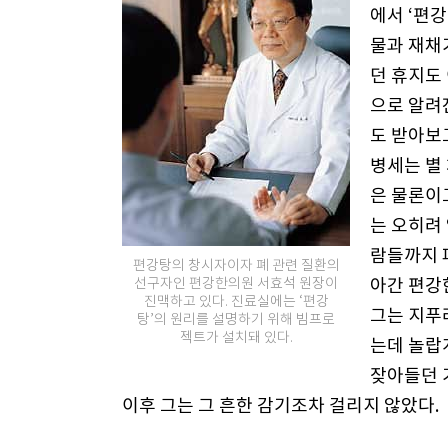
에서 ‘편
물과 재채
던 휴지도 
으로 알려
도 받아보
병세는 별
은 물론이
는 오히려
람들까지 
편강탕의 창시자이자 폐 관련 질환의
선구자인 편강한의원 서효석 원장이
아간 편강
진맥하고 있다. 진료실에는 ‘편강
그는 지푸
탕’의 원리를 설명하기 위해 빔프로
젝트가 설치돼 있다.
는데 놀랍
잦아들던 
이후 그는 그 흔한 감기조차 걸리지 않았다.