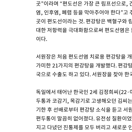
곳”이라며 “편도선은 가장 큰 림프선으로,
염, 인후염, 폐렴 등을 막아주어야 한다”고
곳이 편도선이라는 것. 편강탕은 백혈구와 
대한 저항력을 극대화함으로써 편도선염은 
이다.
서원장은 처음 편도선염 치료용 편강탕을 개발
가미한 21가지의 편강탕을 개발했다. 편강
국으로 수출도 하고 있다. 서원장을 찾아 한
독일에서 태어난 한국인 2세 김정희씨(22·여
두통과 코감기, 목감기로 고생해오던 김씨는
기한 후 선배로부터 편강탕 소식을 듣고 서원
편두통이 말끔히 없어졌다. 유전성 질환이었
지고 다녔던 진통제를 모두 버리고 새로운 