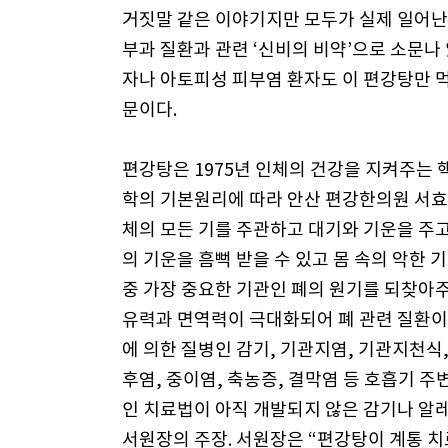
거짓말 같은 이야기지만 모두가 실제 일어난
부과 질환과 관련 ‘신비의 비약’으로 소문나
자나 아토피성 피부염 환자도 이 편강탕만 
문이다.
편강탕은 1975년 인체의 건강을 지켜주는 
학의 기본원리에 따라 안산 편강한의원 서효
체의 모든 기를 주관하고 대기와 기운을 주
의 기운을 흠뻑 받을 수 있고 몸 속의 악한 
중 가장 중요한 기관인 폐의 원기를 되찾아주
유력과 면역력이 극대화되어 폐 관련 질환이
에 의한 질병인 감기, 기관지염, 기관지천식,
후염, 중이염, 축농증, 결막염 등 호흡기 주
인 치료법이 아직 개발되지 않은 감기나 알
서원장의 주장. 서원장은 “편강탕이 계통 치료,