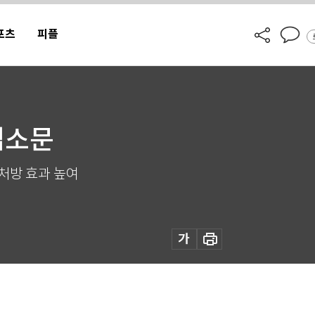
포츠
피플
입소문
처방 효과 높여