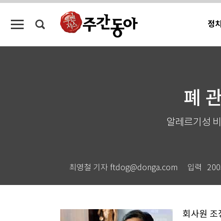
정
폐 
알레르기성 비
최영철 기자 ftdog@donga.com
입력
200
회사원 조