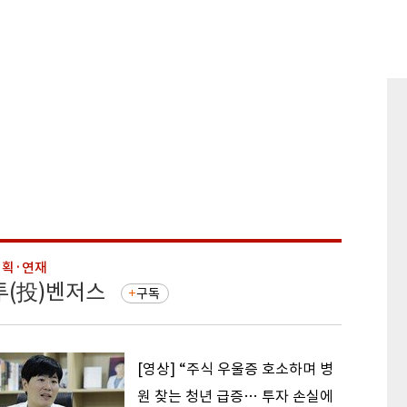
기획·연재
기획·연
투(投)벤저스
돈의 
구독
[영상] “주식 우울증 호소하며 병
원 찾는 청년 급증… 투자 손실에