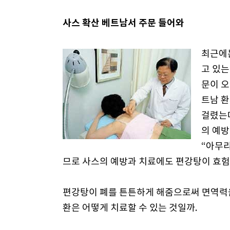
사스 확산 베트남서 주문 들어와
최근에
고 있
문이 오
트남 환
걸렸는
의 예방
“아무
므로 사스의 예방과 치료에도 편강탕이 효험
편강탕이 폐를 튼튼하게 해줌으로써 면역력을
환은 어떻게 치료할 수 있는 것일까.