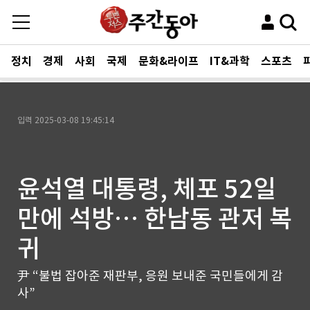
정치
경제
사회
국제
문화&라이프
IT&과학
스포츠
입력
2025-03-08 19:45:14
윤석열 대통령, 체포 52일
만에 석방… 한남동 관저 복
귀
尹 “불법 잡아준 재판부, 응원 보내준 국민들에게 감
사”