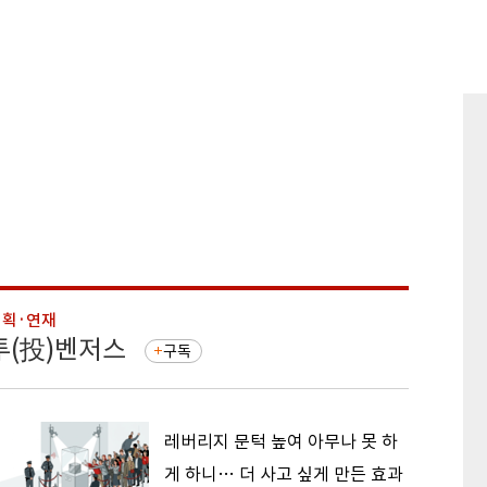
기획·연재
기획·연
투(投)벤저스
돈의 
구독
레버리지 문턱 높여 아무나 못 하
게 하니… 더 사고 싶게 만든 효과