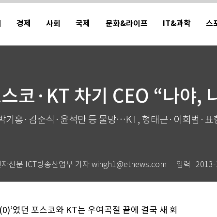
치
경제
사회
국제
문화&라이프
IT&과학
스
스코·KT 차기 CEO “나야, 
 박기홍·김준식·윤석만 등 물망…KT, 형태근·이희범·표
전자신문 ICT방송산업부 기자 wingh1@etnews.com
입력
2013-
(0)’였던 포스코와 KT는 우여곡절 끝에 결국 새 회