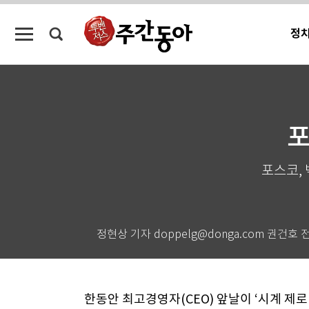
정
포
포스코,
정현상 기자 doppelg@donga.com 권건호 
한동안 최고경영자(CEO) 앞날이 ‘시계 제로