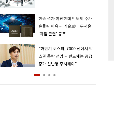
한중 격차 여전한데 반도체 주가
흔들린 이유… 기술보다 무서운
‘과점 균열’ 공포
“하반기 코스피, 7000 선에서 박
스권 등락 전망… 반도체는 공급
증가 선반영 주시해야”