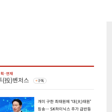
기획·연재
기획·연
투(投)벤저스
돈의 
구독
개미 구한 최태원에 ‘대(大)태원’
칭송… SK하이닉스 주가 급반등