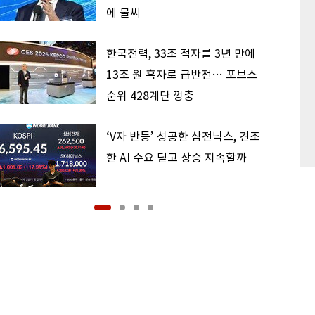
에 불씨
한국전력, 33조 적자를 3년 만에
13조 원 흑자로 급반전… 포브스
순위 428계단 껑충
‘V자 반등’ 성공한 삼전닉스, 견조
한 AI 수요 딛고 상승 지속할까