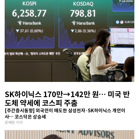
SK하이닉스 170만→142만 원… 미국 반
도체 약세에 코스피 주춤
[주간증시동향] 외국인이 매도한 삼성전자·SK하이닉스 개인이
사… 코스닥은 상승세
윤채원 기자