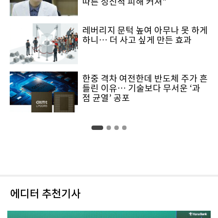
따른 정신적 피해 커져”
레버리지 문턱 높여 아무나 못 하게
하니… 더 사고 싶게 만든 효과
한중 격차 여전한데 반도체 주가 흔
들린 이유… 기술보다 무서운 ‘과
점 균열’ 공포
에디터 추천기사