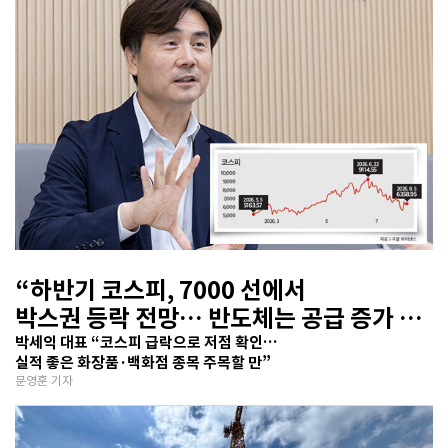
“하반기 코스피, 7000 선에서
박스권 등락 전망… 반도체는 공급 증가 선
반영 주시해야”
박세익 대표 “코스피 급락으로 저점 확인…
실적 좋은 화장품·백화점 종목 주목할 만”
문영훈 기자