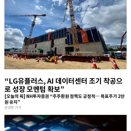
“LG유플러스, AI 데이터센터 조기 착공으
로 성장 모멘텀 확보”
[오늘의 픽] NH투자증권 “주주환원 정책도 긍정적… 목표주가 2만
원 유지”
문영훈 기자