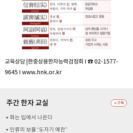
교육상담 |한중상용한자능력검정회 I ☎ 02-1577-
9645 I www.hnk.or.kr
주간 한자 교실
구독
화는 입에서 나온다
인류의 보물 ‘도자기 예찬’