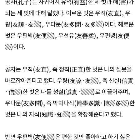
공자(孔子)는 사귀어서 유익(有益)한 세 벗과 해(害)가
되는 세 벗에 대해 말했다. 이로운 벗은 우직(友直), 우
량(友諒·友▒), 우다문(友多聞·友多▒)이다. 해로운
벗은 우편벽(友便▒), 우선유(友善柔), 우편녕(友便
▒)이다.
공자는 우직(友直), 즉 정직(正直)한 벗은 나의 잘못을
바로잡아준다고 했다. 우량(友諒·友▒), 즉 신실(信實
·信▒)한 벗은 나를 성실(誠實·▒▒)로 이끌어주며,
우다문(友多聞), 즉 박학다식(博學多識·博▒多▒)한
벗은 나의 지식(知識·知▒)을 확장해준다고 했다.
반면 우편벽(友便▒)은 편한 것만 좋아하고 하기 싫은