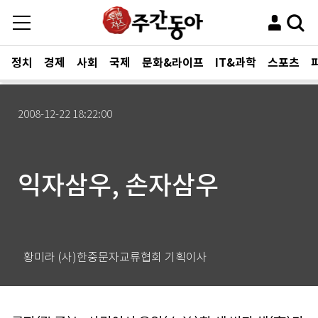
정치
경제
사회
국제
문화&라이프
IT&과학
스포츠
2008-12-22 18:22:00
익자삼우, 손자삼우
황미라 (사)한중문자교류협회 기획이사