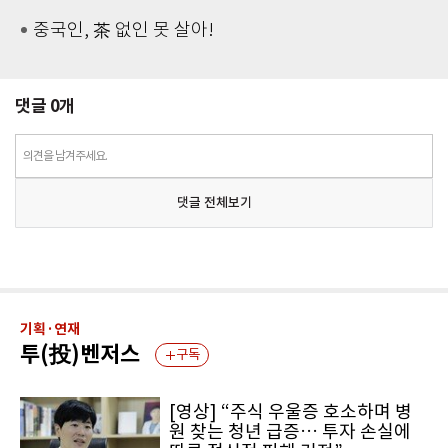
중국인, 茶 없인 못 살아!
댓글
0
개
의견을 남겨주세요.
댓글 전체보기
기획·연재
투(投)벤저스
구독
[영상] “주식 우울증 호소하며 병
원 찾는 청년 급증… 투자 손실에