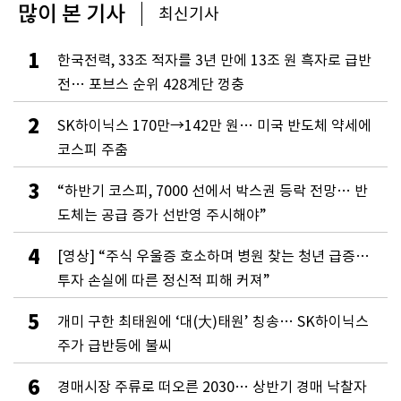
많이 본 기사
최신기사
1
한국전력, 33조 적자를 3년 만에 13조 원 흑자로 급반
전… 포브스 순위 428계단 껑충
2
SK하이닉스 170만→142만 원… 미국 반도체 약세에
코스피 주춤
3
“하반기 코스피, 7000 선에서 박스권 등락 전망… 반
도체는 공급 증가 선반영 주시해야”
4
[영상] “주식 우울증 호소하며 병원 찾는 청년 급증…
투자 손실에 따른 정신적 피해 커져”
5
개미 구한 최태원에 ‘대(大)태원’ 칭송… SK하이닉스
주가 급반등에 불씨
6
경매시장 주류로 떠오른 2030… 상반기 경매 낙찰자