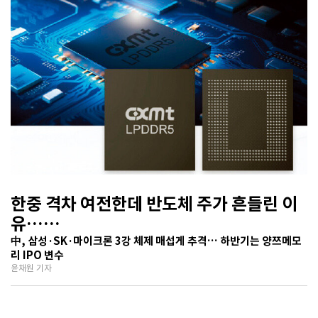
한중 격차 여전한데 반도체 주가 흔들린 이
유…
기술보다 무서운 ‘과점 균열’ 공포
中, 삼성·SK·마이크론 3강 체제 매섭게 추격… 하반기는 양쯔메모
리 IPO 변수
윤채원 기자