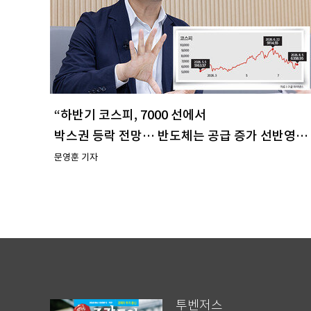
“하반기 코스피, 7000 선에서
박스권 등락 전망… 반도체는 공급 증가 선반영
주시해야”
문영훈 기자
투벤저스