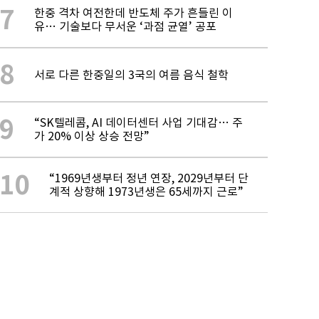
7
한중 격차 여전한데 반도체 주가 흔들린 이
유… 기술보다 무서운 ‘과점 균열’ 공포
8
서로 다른 한중일의 3국의 여름 음식 철학
9
“SK텔레콤, AI 데이터센터 사업 기대감… 주
가 20% 이상 상승 전망”
10
“1969년생부터 정년 연장, 2029년부터 단
계적 상향해 1973년생은 65세까지 근로”