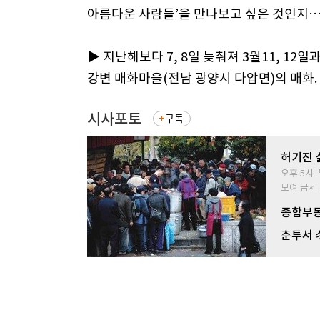
아름다운 사람들’을 만나보고 싶은 것인지…
▶ 지난해보다 7, 8일 늦춰져 3월11, 12일
강변 매화마을(전남 광양시 다압면)의 매화.
시사포토
구독
허기진 
오후 5시
모여 금세 
종합부동
춘투서 