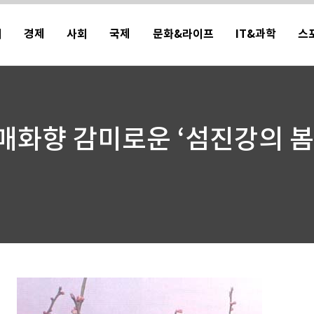
치
경제
사회
국제
문화&라이프
IT&과학
스
매화향 감미로운 ‘섬진강의 봄
되
저