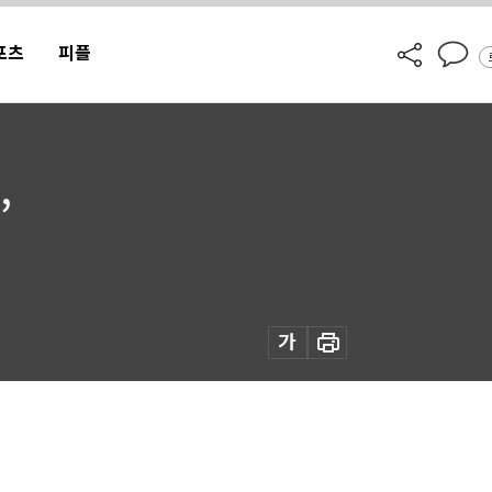
포츠
피플
’