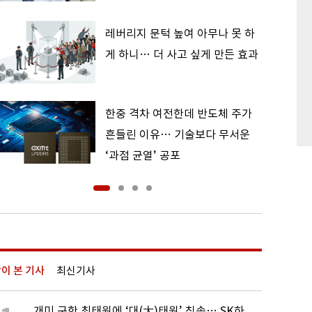
레버리지 문턱 높여 아무나 못 하
게 하니… 더 사고 싶게 만든 효과
한중 격차 여전한데 반도체 주가
흔들린 이유… 기술보다 무서운
‘과점 균열’ 공포
이 본 기사
최신기사
개미 구한 최태원에 ‘대(大)태원’ 칭송… SK하