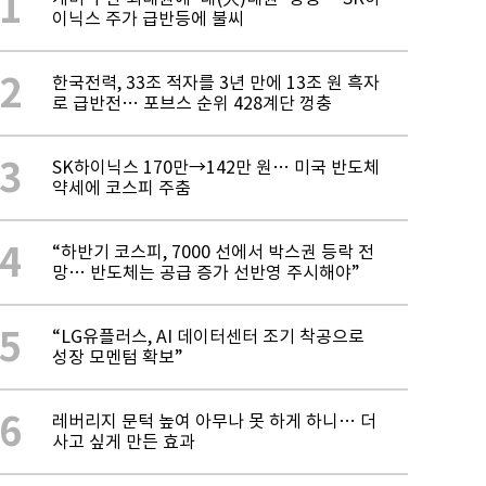
1
이닉스 주가 급반등에 불씨
2
한국전력, 33조 적자를 3년 만에 13조 원 흑자
로 급반전… 포브스 순위 428계단 껑충
3
SK하이닉스 170만→142만 원… 미국 반도체
약세에 코스피 주춤
4
“하반기 코스피, 7000 선에서 박스권 등락 전
망… 반도체는 공급 증가 선반영 주시해야”
5
“LG유플러스, AI 데이터센터 조기 착공으로
성장 모멘텀 확보”
6
레버리지 문턱 높여 아무나 못 하게 하니… 더
사고 싶게 만든 효과