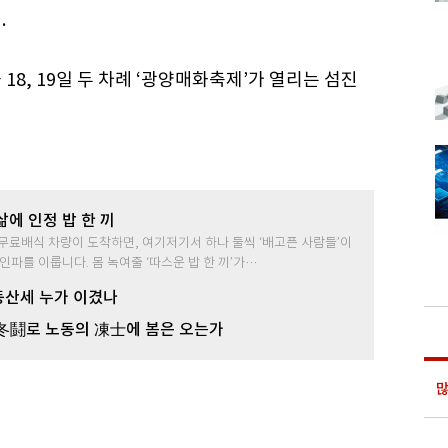
.
과 18, 19일 두 차례 ‘광양매화축제’가 열리는 섬진
삶에 인정 밥 한 끼
. 무료배식 차량이 도착하면, 여기저기서 하나 둘씩 ‘배고픈 사람들’이
인파를 이룹니다. 몸 녹여줄 ‘따스운 밥 한 끼’가…
산세 누가 이겼나
冬鬪로 노동의 凍士에 봄은 오는가
많