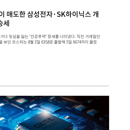
이 매도한 삼성전자·SK하이닉스 개
승세
가다 뒷심을 잃는 ‘전강후약’ 장세를 나타냈다. 직전 거래일인
을 보인 코스피는 8월 3일 6358로 출발해 5일 6674까지 올랐