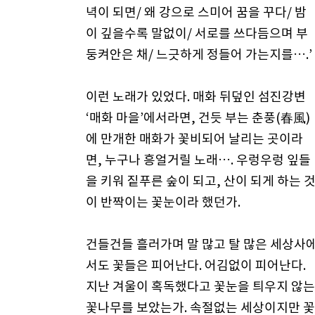
녁이 되면/ 왜 강으로 스미어 꿈을 꾸다/ 밤
이 깊을수록 말없이/ 서로를 쓰다듬으며 부
둥켜안은 채/ 느긋하게 정들어 가는지를….’
이런 노래가 있었다. 매화 뒤덮인 섬진강변
‘매화 마을’에서라면, 건듯 부는 춘풍(春風)
에 만개한 매화가 꽃비되어 날리는 곳이라
면, 누구나 흥얼거릴 노래…. 우렁우렁 잎들
을 키워 짙푸른 숲이 되고, 산이 되게 하는 
이 반짝이는 꽃눈이라 했던가.
건들건들 흘러가며 말 많고 탈 많은 세상사
서도 꽃들은 피어난다. 어김없이 피어난다.
지난 겨울이 혹독했다고 꽃눈을 틔우지 않는
꽃나무를 보았는가. 속절없는 세상이지만 꽃들