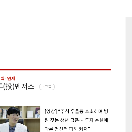
기획·연재
기획·연
투(投)벤저스
돈의 
구독
[영상] “주식 우울증 호소하며 병
원 찾는 청년 급증… 투자 손실에
따른 정신적 피해 커져”