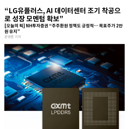
“LG유플러스, AI 데이터센터 조기 착공으
로 성장 모멘텀 확보”
[오늘의 픽] NH투자증권 “주주환원 정책도 긍정적… 목표주가 2만
원 유지”
문영훈 기자