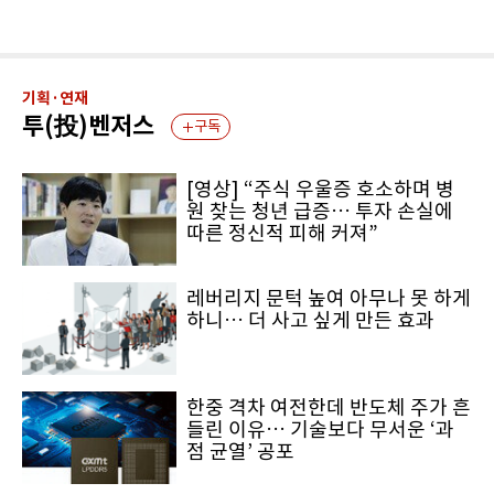
기획·연재
투(投)벤저스
구독
[영상] “주식 우울증 호소하며 병
원 찾는 청년 급증… 투자 손실에
따른 정신적 피해 커져”
레버리지 문턱 높여 아무나 못 하게
하니… 더 사고 싶게 만든 효과
한중 격차 여전한데 반도체 주가 흔
들린 이유… 기술보다 무서운 ‘과
점 균열’ 공포