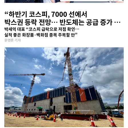
“하반기 코스피, 7000 선에서
박스권 등락 전망… 반도체는 공급 증가 선
반영 주시해야”
박세익 대표 “코스피 급락으로 저점 확인…
실적 좋은 화장품·백화점 종목 주목할 만”
문영훈 기자