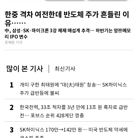
한중 격차 여전한데 반도체 주가 흔들린 이
유…
기술보다 무서운 ‘과점 균열’ 공포
中, 삼성·SK·마이크론 3강 체제 매섭게 추격… 하반기는 양쯔메모
리 IPO 변수
윤채원 기자
많이 본 기사
최신기사
1
개미 구한 최태원에 ‘대(大)태원’ 칭송… SK하이닉스
주가 급반등에 불씨
2
한국전력, 33조 적자를 3년 만에 13조 원 흑자로 급반
전… 포브스 순위 428계단 껑충
3
SK하이닉스 170만→142만 원… 미국 반도체 약세에