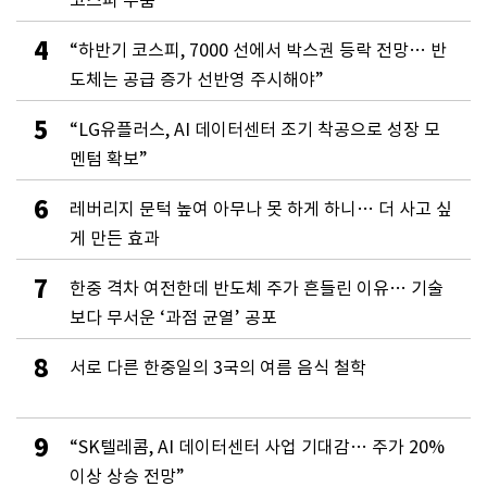
코스피 주춤
4
“하반기 코스피, 7000 선에서 박스권 등락 전망… 반
도체는 공급 증가 선반영 주시해야”
5
“LG유플러스, AI 데이터센터 조기 착공으로 성장 모
멘텀 확보”
6
레버리지 문턱 높여 아무나 못 하게 하니… 더 사고 싶
게 만든 효과
7
한중 격차 여전한데 반도체 주가 흔들린 이유… 기술
보다 무서운 ‘과점 균열’ 공포
8
서로 다른 한중일의 3국의 여름 음식 철학
9
“SK텔레콤, AI 데이터센터 사업 기대감… 주가 20%
이상 상승 전망”