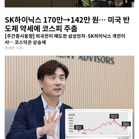
SK하이닉스 170만→142만 원… 미국 반
도체 약세에 코스피 주춤
[주간증시동향] 외국인이 매도한 삼성전자·SK하이닉스 개인이
사… 코스닥은 상승세
윤채원 기자