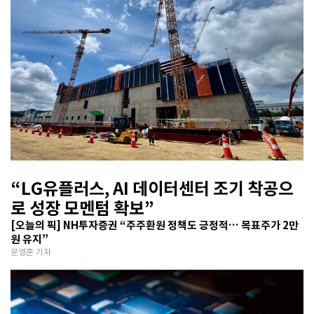
“LG유플러스, AI 데이터센터 조기 착공으
로 성장 모멘텀 확보”
[오늘의 픽] NH투자증권 “주주환원 정책도 긍정적… 목표주가 2만
원 유지”
문영훈 기자