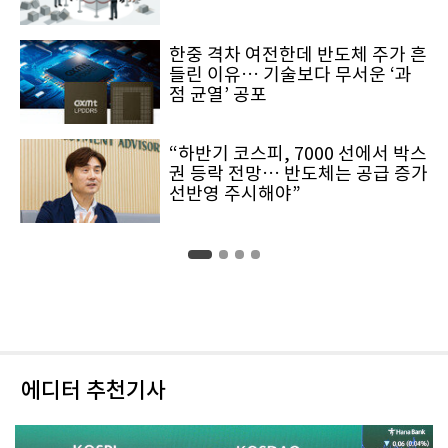
한중 격차 여전한데 반도체 주가 흔
들린 이유… 기술보다 무서운 ‘과
점 균열’ 공포
“하반기 코스피, 7000 선에서 박스
권 등락 전망… 반도체는 공급 증가
선반영 주시해야”
에디터 추천기사