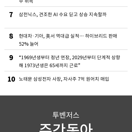
주 취득
7
삼전닉스, 견조한 AI 수요 딛고 상승 지속할까
8
현대차·기아, 美서 역대급 실적… 하이브리드 판매
52% 늘어
9
“1969년생부터 정년 연장, 2029년부터 단계적 상향
해 1973년생은 65세까지 근로”
10
노태문 삼성전자 사장, 자사주 7억 원어치 매입
투벤저스
주간동아