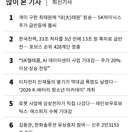
많이 본 기사
최신기사
1
개미 구한 최태원에 ‘대(大)태원’ 칭송… SK하이닉스
주가 급반등에 불씨
2
한국전력, 33조 적자를 3년 만에 13조 원 흑자로 급반
전… 포브스 순위 428계단 껑충
3
“SK텔레콤, AI 데이터센터 사업 기대감… 주가 20%
이상 상승 전망”
4
이차전지 인재들의 열기가 역대급 폭염도 날렸다…
‘2026 K-배터리 청소년 아카데미’ 개최
5
로봇 사업에 삼성전자가 직접 나섰다… 레인보우로보
틱스·에스피지 수혜 기대감
6
김동관, 한화솔루션 유상증자 참여… 신주 2만3153