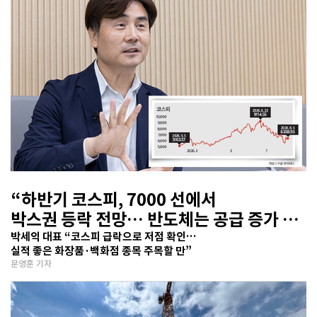
“하반기 코스피, 7000 선에서
박스권 등락 전망… 반도체는 공급 증가 선
반영 주시해야”
박세익 대표 “코스피 급락으로 저점 확인…
실적 좋은 화장품·백화점 종목 주목할 만”
문영훈 기자