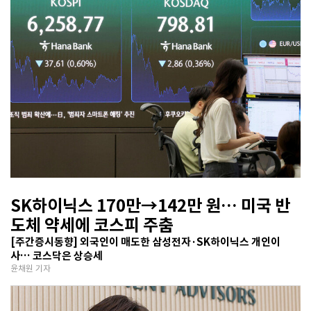
SK하이닉스 170만→142만 원… 미국 반
도체 약세에 코스피 주춤
[주간증시동향] 외국인이 매도한 삼성전자·SK하이닉스 개인이
사… 코스닥은 상승세
윤채원 기자