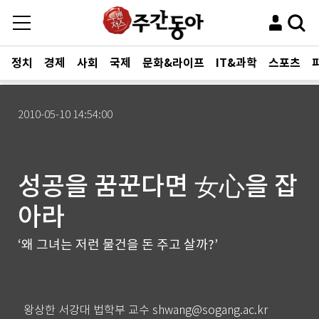
정치
경제
사회
국제
문화&라이프
IT&과학
스포츠
2010-05-10 14:54:00
성공을 꿈꾼다면 女心을 잡
아라
‘왜 그녀는 저런 물건을 돈 주고 살까?’
왕상한 서강대 법학부 교수 shwang@sogang.ac.kr