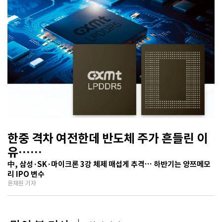
한중 격차 여전한데 반도체 주가 흔들린 이
유…
기술보다 무서운 ‘과점 균열’ 공포
中, 삼성·SK·마이크론 3강 체제 매섭게 추격… 하반기는 양쯔메모
리 IPO 변수
윤채원 기자