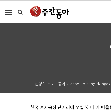
전영희 스포츠동아 기자 setupman@donga.
한국 여자육상 단거리에 샛별 ‘하나’가 떠올랐