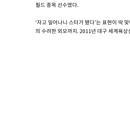
필드 종목 선수였다.
‘자고 일어나니 스타가 됐다’는 표현이 딱 맞
의 수려한 외모까지. 2011년 대구 세계
김하나에게 매료됐다. 대한육상경기연맹, 경
넘고 광고출연 제의도 빗발쳤다. 몇몇 실업
는 김하나를 스카우트하기 위해 ‘전쟁’에 