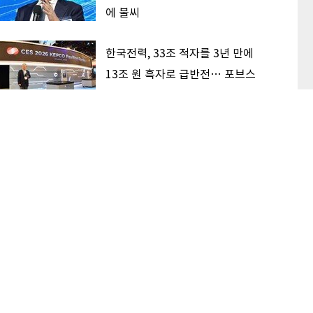
에 불씨
한국전력, 33조 적자를 3년 만에
13조 원 흑자로 급반전… 포브스
순위 428계단 껑충
‘V자 반등’ 성공한 삼전닉스, 견조
한 AI 수요 딛고 상승 지속할까