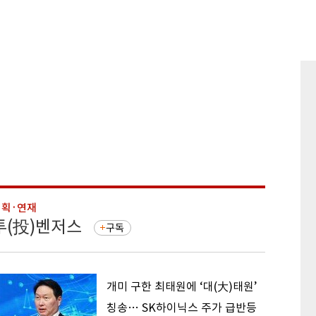
기획·연재
기획·연
투(投)벤저스
돈의 
구독
개미 구한 최태원에 ‘대(大)태원’
칭송… SK하이닉스 주가 급반등