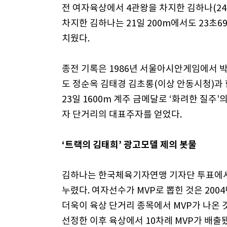
전 여자육상에서 4관왕을 차지한 김하나(24·
차지한 김하나는 21일 200m에서도 23초6
치웠다.
종전 기록은 1986년 서울아시안게임에서 박미
도 정순옥 김태경 김초롱(이상 안동시청)과 함께
23일 1600m 계주 금메달로 ‘화려한 질주’
자 단거리의 대표주자를 얻었다.
‘트랙의 김태희’ 광고모델 제의 봇물
김하나는 한국체육기자연맹 기자단 투표에서
누렸다. 여자선수가 MVP로 뽑힌 것은 2004
더욱이 육상 단거리 종목에서 MVP가 나온 것
선정한 이후 육상에서 10차례 MVP가 배출