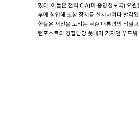
혔다. 이들은 전직 CIA(미 중앙정보국) 요
부에 침입해 도청 장치를 설치하려다 발각됐다
한들은 재선을 노리는 닉슨 대통령의 비밀공작
턴포스트의 경찰담당 풋내기 기자인 우드워드
그러나 우드워드는 이 사건의 실체에 의문을
속 물고 늘어졌다. 우드워드는 범인 수첩에 
을 쌓아둔 펠트 당시 FBI 부국장에게 전화
요한 용의자다”고 은밀하게 말했다. 우드워드
청 사건을 백악관이 주도했다는 사실을 특종 
사임을 택했다.