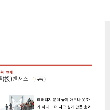
기획·연재
기획·연
투(投)벤저스
돈의 
구독
레버리지 문턱 높여 아무나 못 하
게 하니… 더 사고 싶게 만든 효과