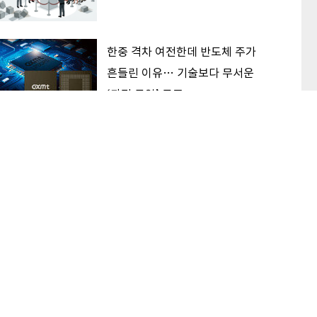
한중 격차 여전한데 반도체 주가
흔들린 이유… 기술보다 무서운
‘과점 균열’ 공포
“하반기 코스피, 7000 선에서 박
스권 등락 전망… 반도체는 공급
증가 선반영 주시해야”
이 본 기사
최신기사