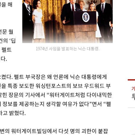
일을 해
전문 월
건의 ‘딥
1974년 사임을 발표하는 닉슨 대통령.
크 펠트
다.
으켰다. 펠트 부국장은 왜 언론에 닉슨 대통령에게
건을 특종 보도한 워싱턴포스트의 보브 우드워드 부
 밝힌 장문의 기사에서 “워터게이트처럼 다이내믹한
게 정보를 제공하는지 생각할 여유가 없다”면서 “펠
라고 밝혔다.
맥 강변의 워터게이트빌딩에서 다섯 명의 괴한이 붙잡