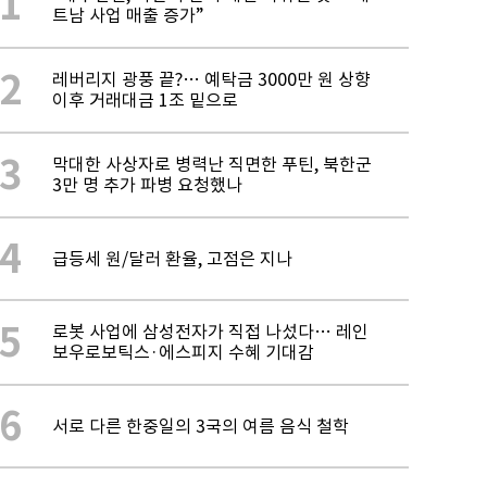
1
트남 사업 매출 증가”
2
레버리지 광풍 끝?… 예탁금 3000만 원 상향
이후 거래대금 1조 밑으로
3
막대한 사상자로 병력난 직면한 푸틴, 북한군
3만 명 추가 파병 요청했나
4
급등세 원/달러 환율, 고점은 지나
5
로봇 사업에 삼성전자가 직접 나섰다… 레인
보우로보틱스·에스피지 수혜 기대감
6
서로 다른 한중일의 3국의 여름 음식 철학