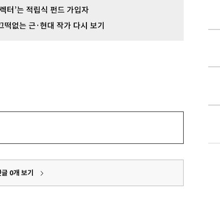
컬렉터’는 적립식 펀드 가입자
끄떡없는 근·현대 작가 다시 보기
댓글
0
개 보기