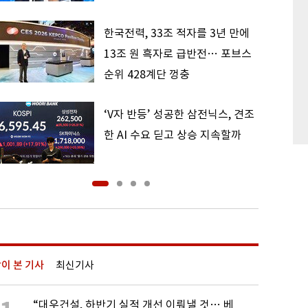
한국전력, 33조 적자를 3년 만에
13조 원 흑자로 급반전… 포브스
순위 428계단 껑충
‘V자 반등’ 성공한 삼전닉스, 견조
한 AI 수요 딛고 상승 지속할까
이 본 기사
최신기사
“대우건설, 하반기 실적 개선 이뤄낼 것… 베