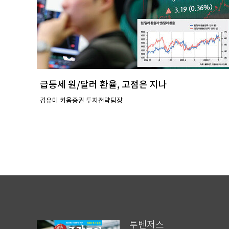
급등세 원/달러 환율, 고점은 지나
김유미 키움증권 투자전략팀장
투벤저스