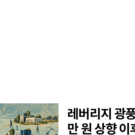
레버리지 광풍 
만 원 상향 이