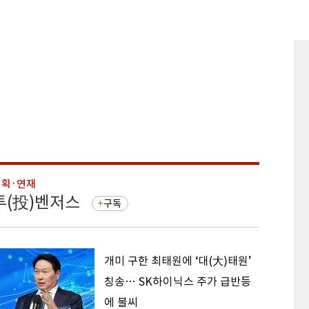
기획·연재
기획·연
투(投)벤저스
돈의 
구독
개미 구한 최태원에 ‘대(大)태원’
칭송… SK하이닉스 주가 급반등
에 불씨