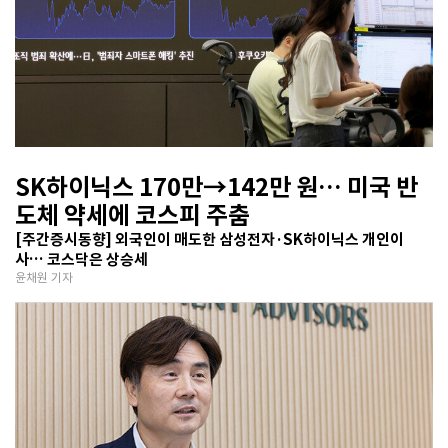
SK하이닉스 170만→142만 원… 미국 반
도체 약세에 코스피 주춤
[주간증시동향] 외국인이 매도한 삼성전자·SK하이닉스 개인이
사… 코스닥은 상승세
윤채원 기자