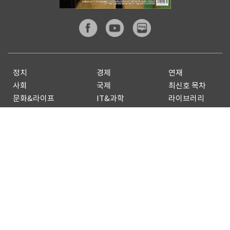
정치
경제
연재
사회
국제
최신호 목차
문화&라이프
IT&과학
라이브러리
스포츠
피플
기자페이지
전체기사
기사제보
구독신청
광고안내
Copyright by
dongA.com
All rights reserved.
개인정보처리방침
이용약관