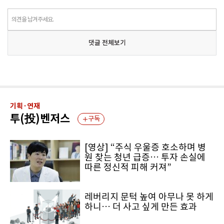
의견을 남겨주세요.
댓글 전체보기
기획·연재
투(投)벤저스
구독
[영상] “주식 우울증 호소하며 병
원 찾는 청년 급증… 투자 손실에
따른 정신적 피해 커져”
레버리지 문턱 높여 아무나 못 하게
하니… 더 사고 싶게 만든 효과