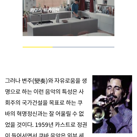
Loaded
:
100.00%
Current
0:05
/
Duration
0:15
Pause
Unmute
Time
그러나 변주(變奏)와 자유로움을 생
명으로 하는 이런 음악의 특성은 사
회주의 국가건설을 목표로 하는 쿠
바의 혁명정신과는 잘 어울릴 수 없
었을 것이다. 1959년 카스트로 정권
이 들어서면서 쿠바 음악은 외부 세