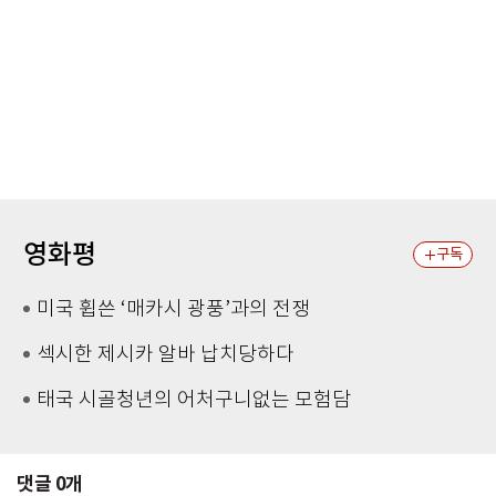
영화평
구독
미국 휩쓴 ‘매카시 광풍’과의 전쟁
섹시한 제시카 알바 납치당하다
태국 시골청년의 어처구니없는 모험담
댓글
0
개