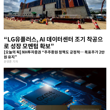
“LG유플러스, AI 데이터센터 조기 착공으
로 성장 모멘텀 확보”
[오늘의 픽] NH투자증권 “주주환원 정책도 긍정적… 목표주가 2만
원 유지”
문영훈 기자