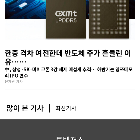
한중 격차 여전한데 반도체 주가 흔들린 이
유…
기술보다 무서운 ‘과점 균열’ 공포
中, 삼성·SK·마이크론 3강 체제 매섭게 추격… 하반기는 양쯔메모
리 IPO 변수
윤채원 기자
많이 본 기사
최신기사