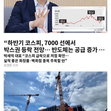
“하반기 코스피, 7000 선에서
박스권 등락 전망… 반도체는 공급 증가 선
반영 주시해야”
박세익 대표 “코스피 급락으로 저점 확인…
실적 좋은 화장품·백화점 종목 주목할 만”
문영훈 기자