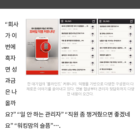
“회사
가 이
번에
흑자
면 성
과금
한 대기업의 ‘블라인드’ 커뮤니티. 익명을 기반으로 다양한 구성원이 다
채로운 이야기를 쏟아내고 있다. 연봉 협상부터 관리자 뒷담화까지 다양
은 나
한 내용이 오간다.
올까
요?” “일 안 하는 관리자” “직원 좀 챙겨줬으면 좋겠네
요” “워킹맘의 슬픔”….