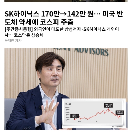
SK하이닉스 170만→142만 원… 미국 반
도체 약세에 코스피 주춤
[주간증시동향] 외국인이 매도한 삼성전자·SK하이닉스 개인이
사… 코스닥은 상승세
윤채원 기자