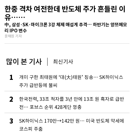
한중 격차 여전한데 반도체 주가 흔들린 이
유…
기술보다 무서운 ‘과점 균열’ 공포
中, 삼성·SK·마이크론 3강 체제 매섭게 추격… 하반기는 양쯔메모
리 IPO 변수
윤채원 기자
많이 본 기사
최신기사
1
개미 구한 최태원에 ‘대(大)태원’ 칭송… SK하이닉스
주가 급반등에 불씨
2
한국전력, 33조 적자를 3년 만에 13조 원 흑자로 급반
전… 포브스 순위 428계단 껑충
3
SK하이닉스 170만→142만 원… 미국 반도체 약세에
코스피 주춤