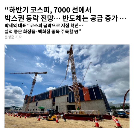
“하반기 코스피, 7000 선에서
박스권 등락 전망… 반도체는 공급 증가 선
반영 주시해야”
박세익 대표 “코스피 급락으로 저점 확인…
실적 좋은 화장품·백화점 종목 주목할 만”
문영훈 기자