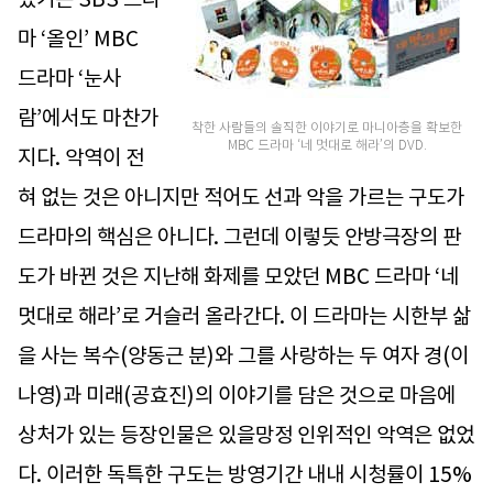
마 ‘올인’ MBC
드라마 ‘눈사
람’에서도 마찬가
착한 사람들의 솔직한 이야기로 마니아층을 확보한
MBC 드라마 ‘네 멋대로 해라’의 DVD.
지다. 악역이 전
혀 없는 것은 아니지만 적어도 선과 악을 가르는 구도가
드라마의 핵심은 아니다. 그런데 이렇듯 안방극장의 판
도가 바뀐 것은 지난해 화제를 모았던 MBC 드라마 ‘네
멋대로 해라’로 거슬러 올라간다. 이 드라마는 시한부 삶
을 사는 복수(양동근 분)와 그를 사랑하는 두 여자 경(이
나영)과 미래(공효진)의 이야기를 담은 것으로 마음에
상처가 있는 등장인물은 있을망정 인위적인 악역은 없었
다. 이러한 독특한 구도는 방영기간 내내 시청률이 15%