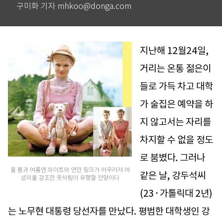
구미화 기자 mhkoo@donga.com
지난해 12월24일,
거리는 온통 젊은이
들로 가득 차고 대학
가 술집은 예약을 하
지 않고서는 자리를
차지할 수 없을 정도
로 붐볐다. 그러나
올 봄과 여름엔 화이트와 연한 핑크가 어우러져 여
같은 날, 강두석씨
성미를 강조한 옷차림이 유행할 전망이다
(23·가톨릭대 2년)
는 노무현 대통령 당선자를 만났다. 평범한 대학생인 강