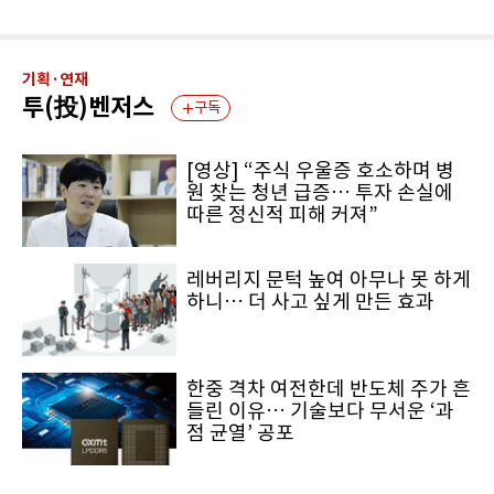
기획·연재
투(投)벤저스
구독
[영상] “주식 우울증 호소하며 병
원 찾는 청년 급증… 투자 손실에
따른 정신적 피해 커져”
레버리지 문턱 높여 아무나 못 하게
하니… 더 사고 싶게 만든 효과
한중 격차 여전한데 반도체 주가 흔
들린 이유… 기술보다 무서운 ‘과
점 균열’ 공포