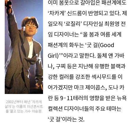
이미 봄옷으로 갈아입은 패션계에도
‘차카게’ 신드롬이 반영되고 있다. 제
일모직 ‘로질리’ 디자인실 최원영 전
임 디자이너는 “올 봄과 여름 세계
패션계의 화두는 ‘굿 걸(Good
Girl)’”이라고 말한다. 돌체 앤 가바
나, 구찌 등은 지난해 유행한 블랙과
강한 컬러를 강조한 섹시무드를 이
어가겠지만 마크 제이콥스, 도나 카
란 등 9·11테러의 영향을 받은 뉴욕
2001년부터 매년 ‘차카게
살자’는 이름의 자선콘서트
컬렉션 디자이너들의 주요 테마는
를 열고 있는 가수 이승환.
‘굿 걸’이라는 것.