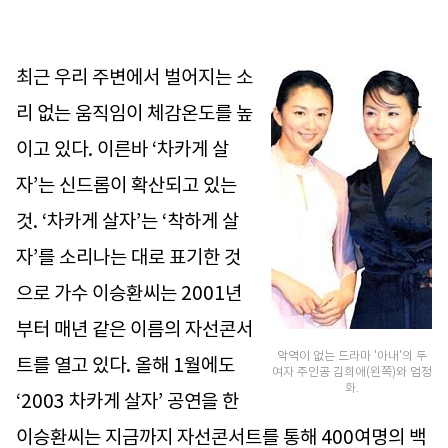
최근 우리 주변에서 벌어지는 소
리 없는 움직임이 체감온도를 높
이고 있다. 이른바 ‘차카게 살
자’는 신드롬이 확산되고 있는
것. ‘차카게 살자’는 ‘착하게 살
자’를 소리나는 대로 표기한 것
으로 가수 이승환씨는 2001년
부터 매년 같은 이름의 자선콘서
악역이 없는 드라마 '아내'의 두
트를 열고 있다. 올해 1월에도
여자 주인공 김희애(왼쪽)와 엄정
화.
‘2003 차카게 살자’ 공연을 한
이승환씨는 지금까지 자선콘서트를 통해 400여명의 백