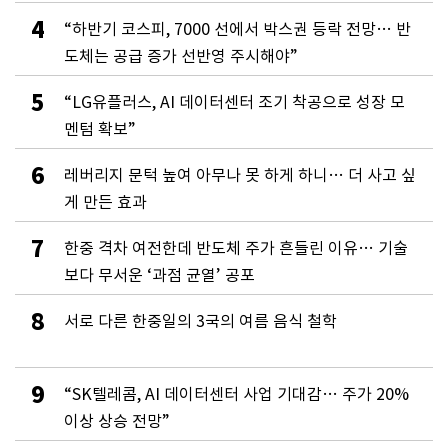
4
“하반기 코스피, 7000 선에서 박스권 등락 전망… 반
도체는 공급 증가 선반영 주시해야”
5
“LG유플러스, AI 데이터센터 조기 착공으로 성장 모
멘텀 확보”
6
레버리지 문턱 높여 아무나 못 하게 하니… 더 사고 싶
게 만든 효과
7
한중 격차 여전한데 반도체 주가 흔들린 이유… 기술
보다 무서운 ‘과점 균열’ 공포
8
서로 다른 한중일의 3국의 여름 음식 철학
9
“SK텔레콤, AI 데이터센터 사업 기대감… 주가 20%
이상 상승 전망”