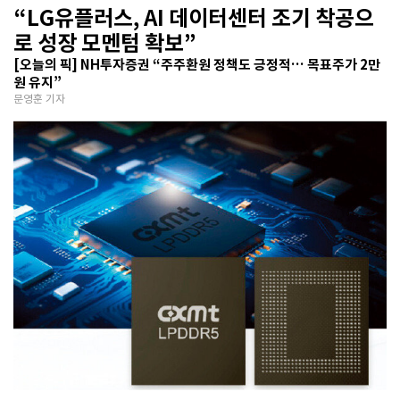
“LG유플러스, AI 데이터센터 조기 착공으
로 성장 모멘텀 확보”
[오늘의 픽] NH투자증권 “주주환원 정책도 긍정적… 목표주가 2만
원 유지”
문영훈 기자