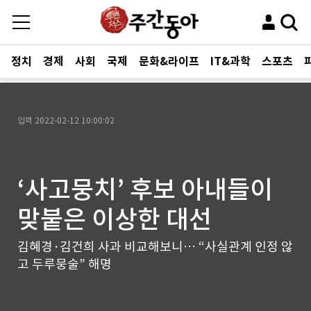
정치
경제
사회
국제
문화&라이프
IT&과학
스포츠
입력
2022-02-12 10:00:02
‘사고뭉치’ 후보 아내들이
맞붙은 이상한 대선
김혜경·김건희 사과 비교해보니… “사실관계 인정 않
고 두루뭉술” 해명