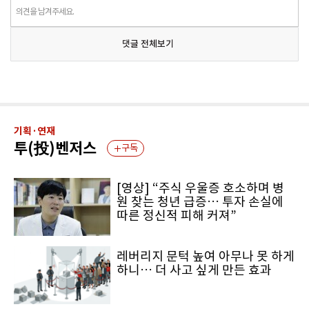
의견을 남겨주세요.
댓글 전체보기
기획·연재
투(投)벤저스
구독
[영상] “주식 우울증 호소하며 병
원 찾는 청년 급증… 투자 손실에
따른 정신적 피해 커져”
레버리지 문턱 높여 아무나 못 하게
하니… 더 사고 싶게 만든 효과