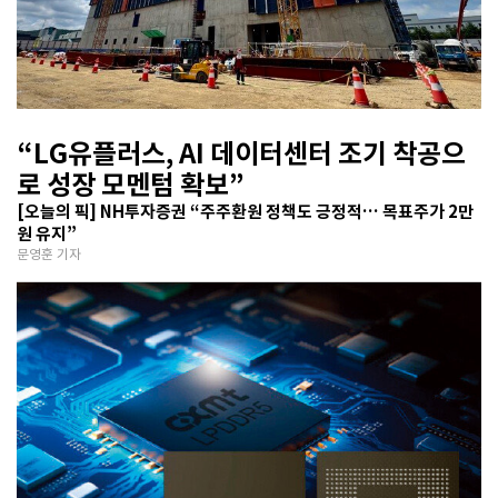
“LG유플러스, AI 데이터센터 조기 착공으
로 성장 모멘텀 확보”
[오늘의 픽] NH투자증권 “주주환원 정책도 긍정적… 목표주가 2만
원 유지”
문영훈 기자