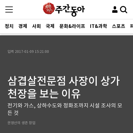
정치
경제
사회
국제
문화&라이프
IT&과학
스포츠
입력
2017-01-09 15:21:00
삼겹살전문점 사장이 상가
천장을 보는 이유
전기와 가스, 상하수도와 정화조까지 시설 조사의 모
든 것
권영산의 생존 창업