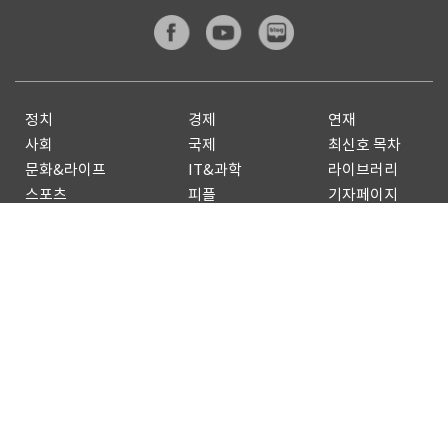
정치
경제
연재
사회
국제
최신호 목차
문화&라이프
IT&과학
라이브러리
스포츠
피플
기자페이지
전체기사
기사제보
구독신청
광고안내
Copyright by
dongA.com
All rights reserved.
개인정보처리방침
이용약관