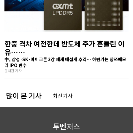
한중 격차 여전한데 반도체 주가 흔들린 이
유…
기술보다 무서운 ‘과점 균열’ 공포
中, 삼성·SK·마이크론 3강 체제 매섭게 추격… 하반기는 양쯔메모
리 IPO 변수
윤채원 기자
많이 본 기사
최신기사
투벤저스