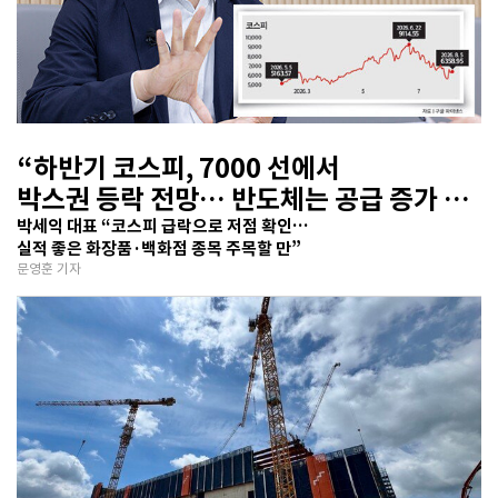
“하반기 코스피, 7000 선에서
박스권 등락 전망… 반도체는 공급 증가 선
반영 주시해야”
박세익 대표 “코스피 급락으로 저점 확인…
실적 좋은 화장품·백화점 종목 주목할 만”
문영훈 기자