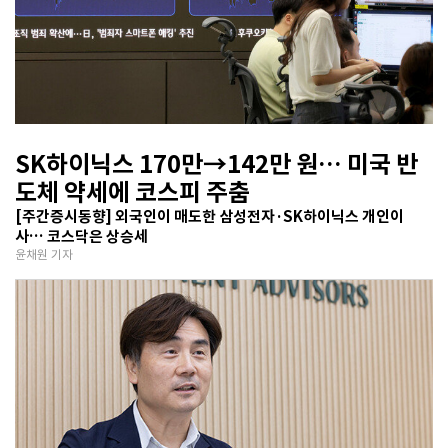
SK하이닉스 170만→142만 원… 미국 반
도체 약세에 코스피 주춤
[주간증시동향] 외국인이 매도한 삼성전자·SK하이닉스 개인이
사… 코스닥은 상승세
윤채원 기자