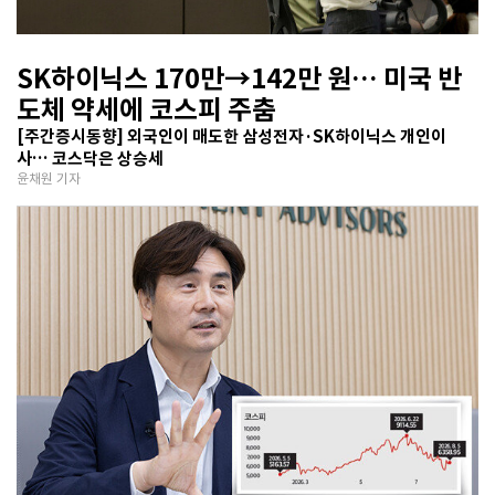
SK하이닉스 170만→142만 원… 미국 반
도체 약세에 코스피 주춤
[주간증시동향] 외국인이 매도한 삼성전자·SK하이닉스 개인이
사… 코스닥은 상승세
윤채원 기자