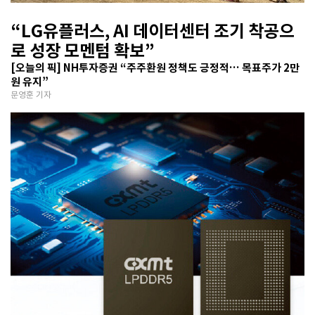
“LG유플러스, AI 데이터센터 조기 착공으
로 성장 모멘텀 확보”
[오늘의 픽] NH투자증권 “주주환원 정책도 긍정적… 목표주가 2만
원 유지”
문영훈 기자