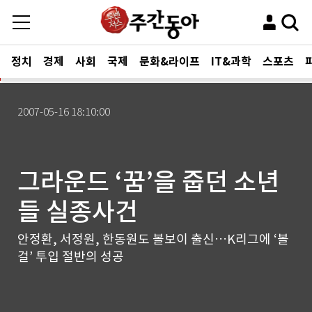
정치
경제
사회
국제
문화&라이프
IT&과학
스포츠
2007-05-16 18:10:00
그라운드 ‘꿈’을 줍던 소년
들 실종사건
안정환, 서정원, 한동원도 볼보이 출신…K리그에 ‘볼
걸’ 투입 절반의 성공