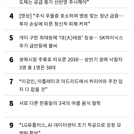
도체는 공급 증가 선반영 주시해야”
4
[영상] “주식 우울증 호소하며 병원 찾는 청년 급증…
투자 손실에 따른 정신적 피해 커져”
5
개미 구한 최태원에 ‘대(大)태원’ 칭송… SK하이닉스
주가 급반등에 불씨
6
경매시장 주류로 떠오른 2030… 상반기 경매 낙찰자
3명 중 1명은 30대
7
“이강인, 아틀레티코 마드리드에서 커리어와 주전 입
지 다 잡을 것”
8
서로 다른 한중일의 3국의 여름 음식 철학
9
“LG유플러스, AI 데이터센터 조기 착공으로 성장 모
멘텀 확보”