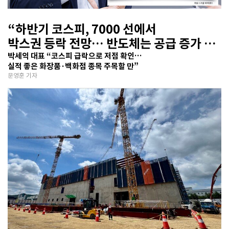
“하반기 코스피, 7000 선에서
박스권 등락 전망… 반도체는 공급 증가 선
반영 주시해야”
박세익 대표 “코스피 급락으로 저점 확인…
실적 좋은 화장품·백화점 종목 주목할 만”
문영훈 기자