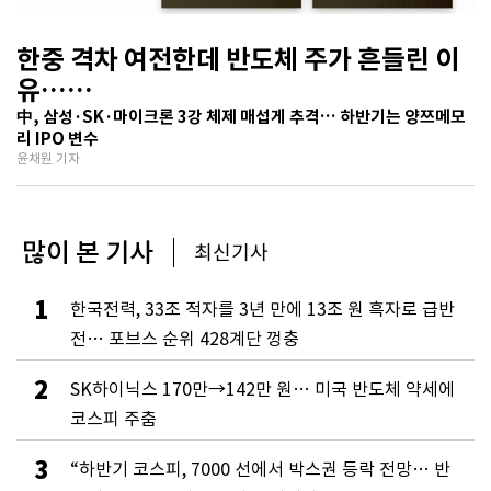
한중 격차 여전한데 반도체 주가 흔들린 이
유…
기술보다 무서운 ‘과점 균열’ 공포
中, 삼성·SK·마이크론 3강 체제 매섭게 추격… 하반기는 양쯔메모
리 IPO 변수
윤채원 기자
많이 본 기사
최신기사
1
한국전력, 33조 적자를 3년 만에 13조 원 흑자로 급반
전… 포브스 순위 428계단 껑충
2
SK하이닉스 170만→142만 원… 미국 반도체 약세에
코스피 주춤
3
“하반기 코스피, 7000 선에서 박스권 등락 전망… 반