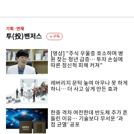
기획·연재
투(投)벤저스
구독
[영상] “주식 우울증 호소하며 병
원 찾는 청년 급증… 투자 손실에
따른 정신적 피해 커져”
레버리지 문턱 높여 아무나 못 하게
하니… 더 사고 싶게 만든 효과
한중 격차 여전한데 반도체 주가 흔
들린 이유… 기술보다 무서운 ‘과
점 균열’ 공포