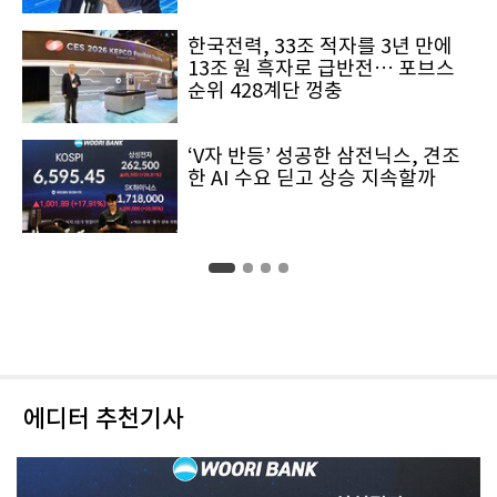
한국전력, 33조 적자를 3년 만에
13조 원 흑자로 급반전… 포브스
순위 428계단 껑충
‘V자 반등’ 성공한 삼전닉스, 견조
한 AI 수요 딛고 상승 지속할까
에디터 추천기사