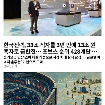
한국전력, 33조 적자를 3년 만에 13조 원
흑자로 급반전… 포브스 순위 428계단 껑
충
전기요금 인상 없이 체질 개선으로 사상 최대 실적 달성… ‘글로벌 에
너지 솔루션’ 기업으로 도약
김우정 기자