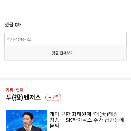
댓글
0
개
의견을 남겨주세요.
댓글 전체보기
기획·연재
투(投)벤저스
구독
개미 구한 최태원에 ‘대(大)태원’
칭송… SK하이닉스 주가 급반등에
불씨