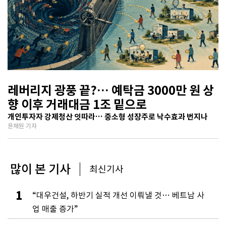
레버리지 광풍 끝?… 예탁금 3000만 원 상
향 이후 거래대금 1조 밑으로
개인투자자 강제청산 잇따라… 중소형 성장주로 낙수효과 번지나
윤채원 기자
많이 본 기사
최신기사
1
“대우건설, 하반기 실적 개선 이뤄낼 것… 베트남 사
업 매출 증가”