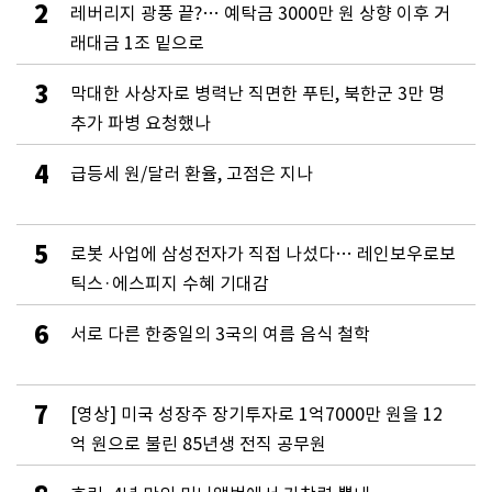
2
레버리지 광풍 끝?… 예탁금 3000만 원 상향 이후 거
래대금 1조 밑으로
3
막대한 사상자로 병력난 직면한 푸틴, 북한군 3만 명
추가 파병 요청했나
4
급등세 원/달러 환율, 고점은 지나
5
로봇 사업에 삼성전자가 직접 나섰다… 레인보우로보
틱스·에스피지 수혜 기대감
6
서로 다른 한중일의 3국의 여름 음식 철학
7
[영상] 미국 성장주 장기투자로 1억7000만 원을 12
억 원으로 불린 85년생 전직 공무원