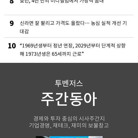
8
효린, 4년 만의 미니앨범에서 가창력 뽐내
9
신라면 잘 팔리고 가격도 올랐다… 농심 실적 개선 기
대감
10
“1969년생부터 정년 연장, 2029년부터 단계적 상향
해 1973년생은 65세까지 근로”
투벤저스
주간동아
경제와 투자 중심의 시사주간지
기업경영, 재테크, 재미의 보물창고