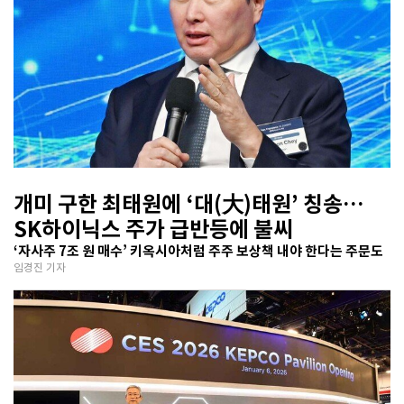
개미 구한 최태원에 ‘대(大)태원’ 칭송…
SK하이닉스 주가 급반등에 불씨
‘자사주 7조 원 매수’ 키옥시아처럼 주주 보상책 내야 한다는 주문도
임경진 기자