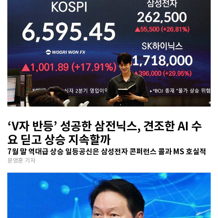
‘V자 반등’ 성공한 삼전닉스, 견조한 AI 수
요 딛고 상승 지속할까
7월 말 역대급 상승 일등공신은 삼성전자 콘퍼런스 콜과 MS 호실적
문영훈 기자