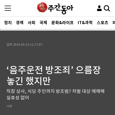
정치
경제
사회
국제
문화&라이프
IT&과학
스포츠
입력
2016-05-10 11:17:07
‘음주운전 방조죄’ 으름장
놓긴 했지만
직장 상사, 식당 주인까지 방조범? 처벌 대상 애매해
실효성 없어
사회