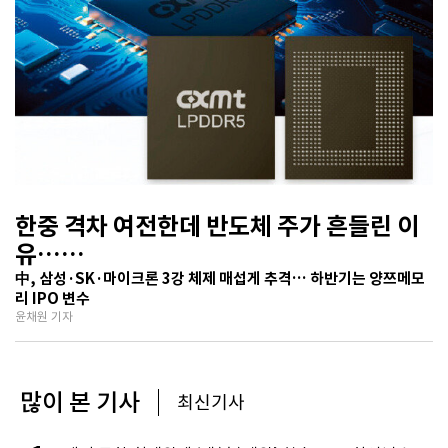
한중 격차 여전한데 반도체 주가 흔들린 이
유…
기술보다 무서운 ‘과점 균열’ 공포
中, 삼성·SK·마이크론 3강 체제 매섭게 추격… 하반기는 양쯔메모
리 IPO 변수
윤채원 기자
많이 본 기사
최신기사