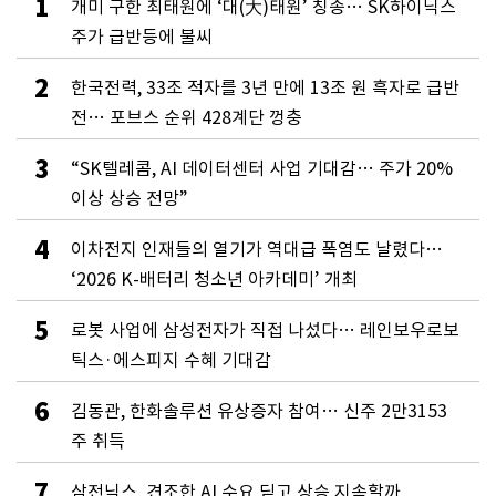
1
개미 구한 최태원에 ‘대(大)태원’ 칭송… SK하이닉스
주가 급반등에 불씨
2
한국전력, 33조 적자를 3년 만에 13조 원 흑자로 급반
전… 포브스 순위 428계단 껑충
3
“SK텔레콤, AI 데이터센터 사업 기대감… 주가 20%
이상 상승 전망”
4
이차전지 인재들의 열기가 역대급 폭염도 날렸다…
‘2026 K-배터리 청소년 아카데미’ 개최
5
로봇 사업에 삼성전자가 직접 나섰다… 레인보우로보
틱스·에스피지 수혜 기대감
6
김동관, 한화솔루션 유상증자 참여… 신주 2만3153
주 취득
7
삼전닉스, 견조한 AI 수요 딛고 상승 지속할까