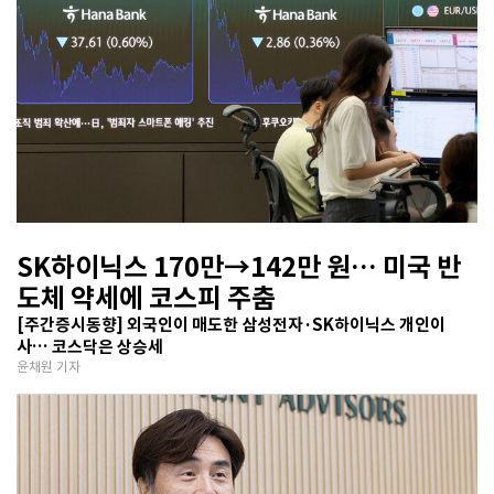
SK하이닉스 170만→142만 원… 미국 반
도체 약세에 코스피 주춤
[주간증시동향] 외국인이 매도한 삼성전자·SK하이닉스 개인이
사… 코스닥은 상승세
윤채원 기자