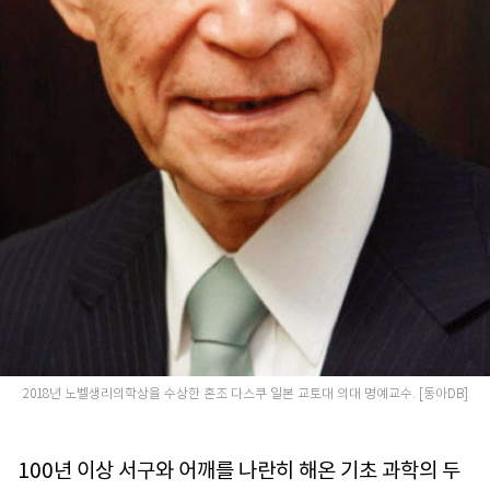
2018년 노벨생리의학상을 수상한 혼조 다스쿠 일본 교토대 의대 명예교수. [동아DB]
100년 이상 서구와 어깨를 나란히 해온 기초 과학의 두