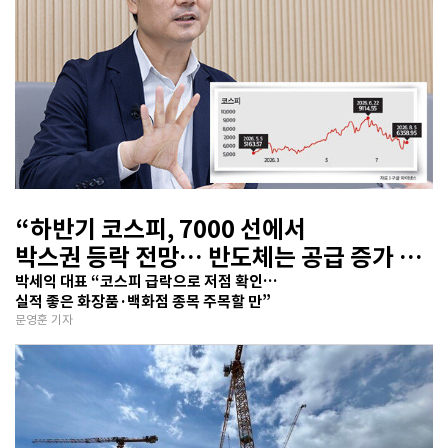
“하반기 코스피, 7000 선에서
박스권 등락 전망… 반도체는 공급 증가 선
반영 주시해야”
박세익 대표 “코스피 급락으로 저점 확인…
실적 좋은 화장품·백화점 종목 주목할 만”
문영훈 기자