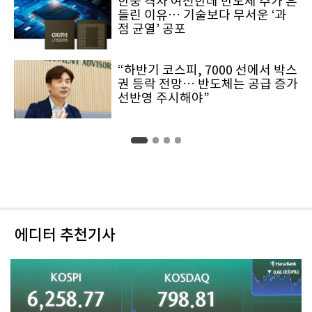
한중 격차 여전한데 반도체 주가 흔
들린 이유… 기술보다 무서운 ‘과
점 균열’ 공포
“하반기 코스피, 7000 선에서 박스
권 등락 전망… 반도체는 공급 증가
선반영 주시해야”
에디터 추천기사