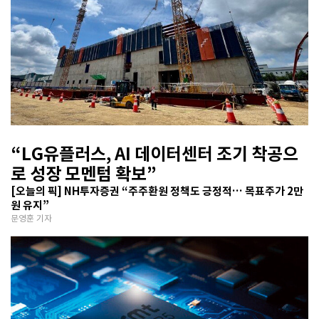
“LG유플러스, AI 데이터센터 조기 착공으
로 성장 모멘텀 확보”
[오늘의 픽] NH투자증권 “주주환원 정책도 긍정적… 목표주가 2만
원 유지”
문영훈 기자