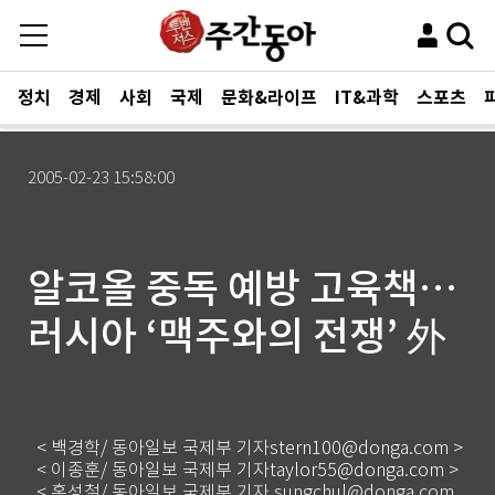
정치
경제
사회
국제
문화&라이프
IT&과학
스포츠
2005-02-23 15:58:00
알코올 중독 예방 고육책…
러시아 ‘맥주와의 전쟁’ 外
< 백경학/ 동아일보 국제부 기자stern100@donga.com >
< 이종훈/ 동아일보 국제부 기자taylor55@donga.com >
< 홍성철/ 동아일보 국제부 기자 sungchul@donga.com