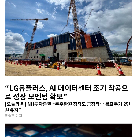
“LG유플러스, AI 데이터센터 조기 착공으
로 성장 모멘텀 확보”
[오늘의 픽] NH투자증권 “주주환원 정책도 긍정적… 목표주가 2만
원 유지”
문영훈 기자