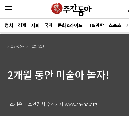
정치
경제
사회
국제
문화&라이프
IT&과학
스포츠
2008-09-12 10:58:00
2개월 동안 미술아 놀자!
호경윤 아트인컬처 수석기자 www.sayho.org