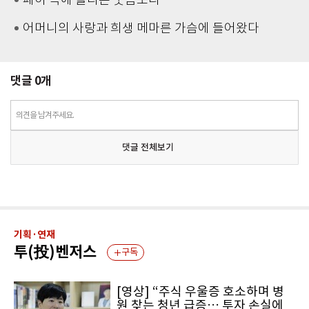
폐허 속에 들리는 웃음소리
어머니의 사랑과 희생 메마른 가슴에 들어왔다
댓글
0
개
의견을 남겨주세요.
댓글 전체보기
기획·연재
투(投)벤저스
구독
[영상] “주식 우울증 호소하며 병
원 찾는 청년 급증… 투자 손실에