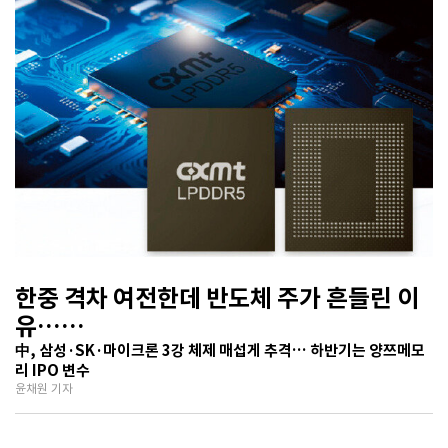
한중 격차 여전한데 반도체 주가 흔들린 이
유…
기술보다 무서운 ‘과점 균열’ 공포
中, 삼성·SK·마이크론 3강 체제 매섭게 추격… 하반기는 양쯔메모
리 IPO 변수
윤채원 기자