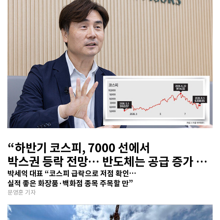
“하반기 코스피, 7000 선에서
박스권 등락 전망… 반도체는 공급 증가 선
반영 주시해야”
박세익 대표 “코스피 급락으로 저점 확인…
실적 좋은 화장품·백화점 종목 주목할 만”
문영훈 기자