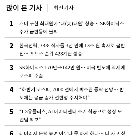
많이 본 기사
최신기사
1
개미 구한 최태원에 ‘대(大)태원’ 칭송… SK하이닉스
주가 급반등에 불씨
2
한국전력, 33조 적자를 3년 만에 13조 원 흑자로 급반
전… 포브스 순위 428계단 껑충
3
SK하이닉스 170만→142만 원… 미국 반도체 약세에
코스피 주춤
4
“하반기 코스피, 7000 선에서 박스권 등락 전망… 반
도체는 공급 증가 선반영 주시해야”
5
“LG유플러스, AI 데이터센터 조기 착공으로 성장 모
멘텀 확보”
6
레버리지 문턱 높여 아무나 못 하게 하니… 더 사고 싶