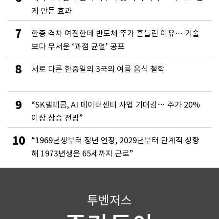
게 만든 효과
7
한중 격차 여전한데 반도체 주가 흔들린 이유… 기술
보다 무서운 ‘과점 균열’ 공포
8
서로 다른 한중일의 3국의 여름 음식 철학
9
“SK텔레콤, AI 데이터센터 사업 기대감… 주가 20%
이상 상승 전망”
10
“1969년생부터 정년 연장, 2029년부터 단계적 상향
해 1973년생은 65세까지 근로”
투벤저스