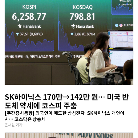
SK하이닉스 170만→142만 원… 미국 반
도체 약세에 코스피 주춤
[주간증시동향] 외국인이 매도한 삼성전자·SK하이닉스 개인이
사… 코스닥은 상승세
윤채원 기자