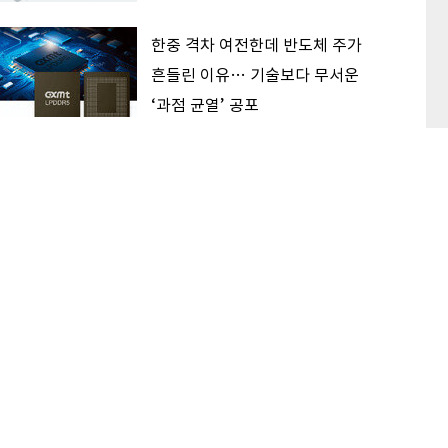
한중 격차 여전한데 반도체 주가
흔들린 이유… 기술보다 무서운
‘과점 균열’ 공포
“하반기 코스피, 7000 선에서 박
스권 등락 전망… 반도체는 공급
증가 선반영 주시해야”
이 본 기사
최신기사
개미 구한 최태원에 ‘대(大)태원’ 칭송… SK하