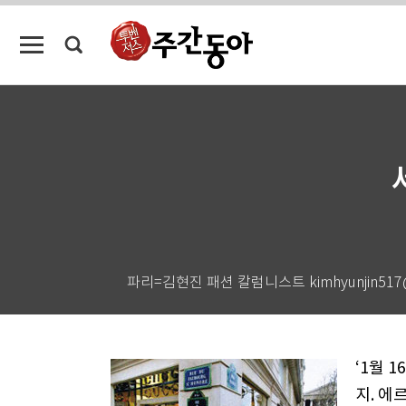
파리=김현진 패션 칼럼니스트 kimhyunjin517@y
‘1월 
지. 에