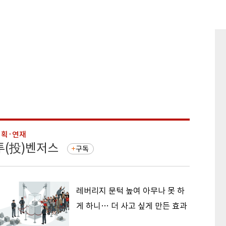
기획·연재
기획·연
투(投)벤저스
돈의 
구독
레버리지 문턱 높여 아무나 못 하
게 하니… 더 사고 싶게 만든 효과