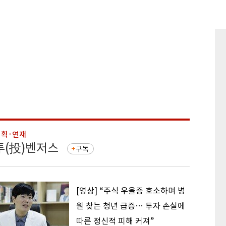
기획·연재
기획·연
투(投)벤저스
돈의 
구독
[영상] “주식 우울증 호소하며 병
원 찾는 청년 급증… 투자 손실에
따른 정신적 피해 커져”