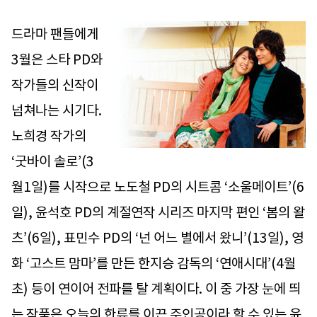
드라마 팬들에게
3월은 스타 PD와
작가들의 신작이
넘쳐나는 시기다.
노희경 작가의
‘굿바이 솔로’(3
월1일)를 시작으로 노도철 PD의 시트콤 ‘소울메이트’(6
일), 윤석호 PD의 계절연작 시리즈 마지막 편인 ‘봄의 왈
츠’(6일), 표민수 PD의 ‘넌 어느 별에서 왔니’(13일), 영
화 ‘고스트 맘마’를 만든 한지승 감독의 ‘연애시대’(4월
초) 등이 연이어 전파를 탈 계획이다. 이 중 가장 눈에 띄
는 작품은 오늘의 한류를 이끈 주인공이라 할 수 있는 윤