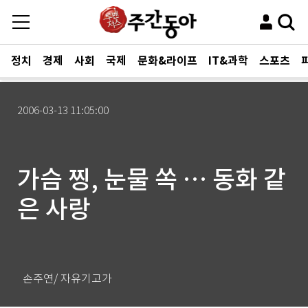
정치
경제
사회
국제
문화&라이프
IT&과학
스포츠
2006-03-13 11:05:00
가슴 찡, 눈물 쏙 … 동화 같
은 사랑
손주연/ 자유기고가