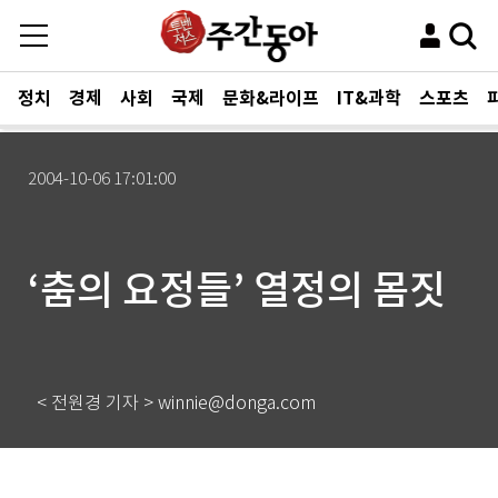
정치
경제
사회
국제
문화&라이프
IT&과학
스포츠
2004-10-06 17:01:00
‘춤의 요정들’ 열정의 몸짓
< 전원경 기자 > winnie@donga.com